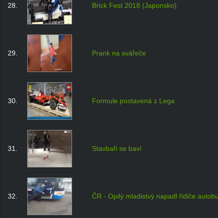
28.
Brick Fest 2018 (Japonsko)
29.
Prank na svářeče
30.
Formule postavená z Lega
31.
Stavbaři se baví
32.
ČR - Opilý mladistvý napadl řidiče autob