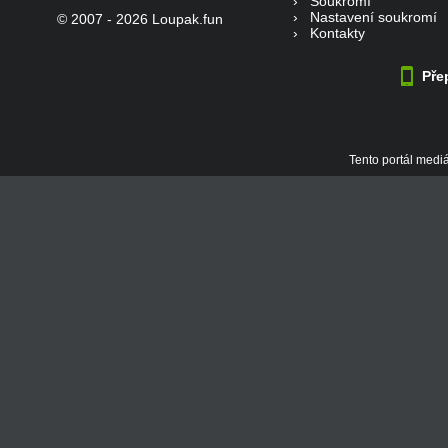
›
Soukromí
›
Nastavení soukromí
© 2007 - 2026 Loupak.fun
›
Kontakty
Přep
Tento portál mediá