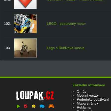
102.
LEGO - postavený motor
103.
Lego a Rubikova kostka
Základní informace
›
O nás
›
Mobilní verze
›
Podmínky používání
›
Mapa stránek
›
Reklama