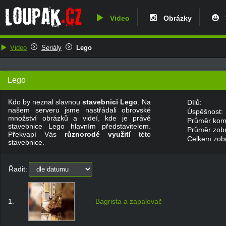
Video
Obrázky
V
Video
Seriály
Lego
Lego
Kdo by neznal slavnou
stavebnici Lego
. Na
Dílů:
našem serveru jsme nastřádali obrovské
Úspěšnost:
množství obrázků a videí, kde je právě
Průměr kom
stavebnice Lego hlavním představitelem.
Průměr zobr
Překvapí Vás
různorodé využití
této
Celkem zobr
stavebnice.
Řadit:
1.
Bagrista a zapalovač