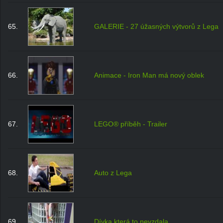
65.
GALERIE - 27 úžasných výtvorů z Lega
66.
Animace - Iron Man má nový oblek
67.
LEGO® příběh - Trailer
68.
Auto z Lega
69.
Dívka která to nevzdala