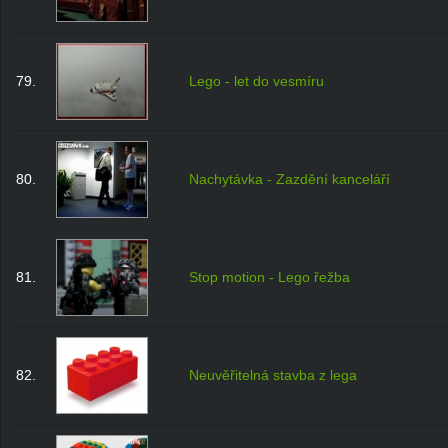
79.
Lego - let do vesmíru
80.
Nachytávka - Zazdění kanceláří
81.
Stop motion - Lego řežba
82.
Neuvěřitelná stavba z lega