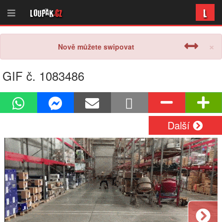
L
Loupak
.cz
×
Nově můžete swipovat
GIF č. 1083486
Další