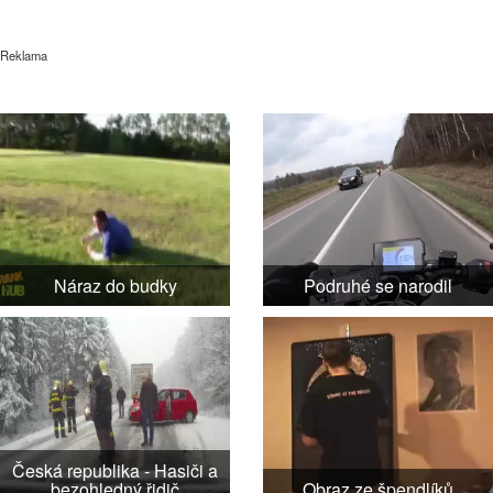
Reklama
Náraz do budky
Podruhé se narodil
Česká republika - Hasiči a
bezohledný řidič
Obraz ze špendlíků