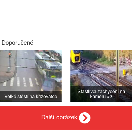
Doporučené
Šťastlivci zachycení na
Velké štěstí na křižovatce
kameru #2
Další obrázek