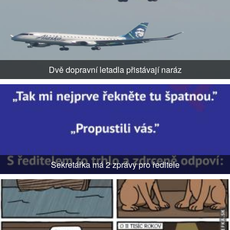
Dvě dopravní letadla přistávají naráz
Sekretářka má 2 zprávy pro ředitele