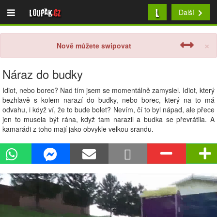
L
Loupak
.cz
Další
×
Nově můžete swipovat
Náraz do budky
Idiot, nebo borec? Nad tím jsem se momentálně zamyslel. Idiot, který
bezhlavě s kolem narazí do budky, nebo borec, který na to má
odvahu, i když ví, že to bude bolet? Nevím, čí to byl nápad, ale přece
jen to musela být rána, když tam narazil a budka se převrátila. A
kamarádi z toho mají jako obvykle velkou srandu.