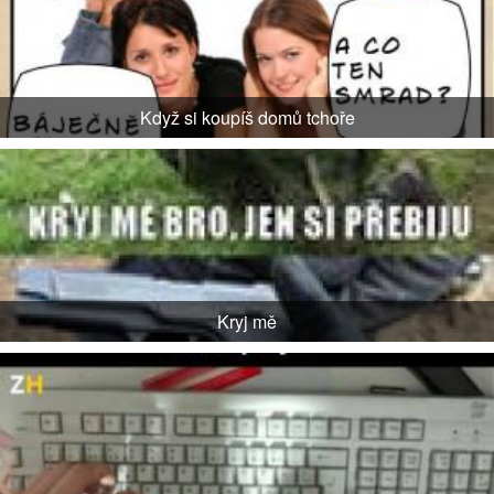
Když si koupíš domů tchoře
Kryj mě