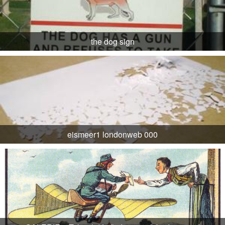
the dog sign
eismeer1 londonweb 000