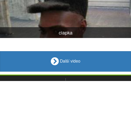
ciapka
Další video
VIDEO
Loupak
.fun
OBRÁZKY
VTIPY
© 2008 - 2026
CITÁTY
Desktop