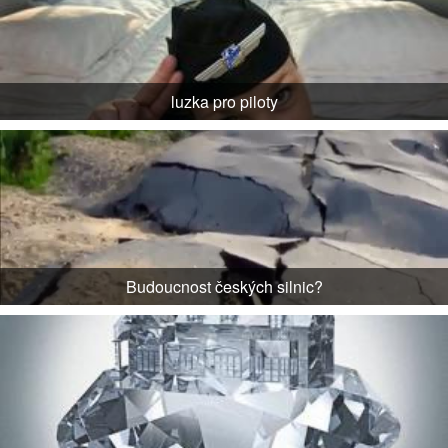
luzka pro piloty
Budoucnost českých silnic?