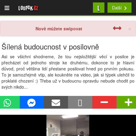
L
Loupak
.cz
Další
×
Nově můžete swipovat
Šílená budoucnost v posilovně
Asi se všichni shodneme, že tou nejsložitější věcí v posilce je
přecházet od jednoho stroje ke druhému, dokonce to je hlavní
důvod, proč většina lidí přestane posilovat hned po prvním pokusu.
To je samozřejmě vtip, ale koukněte na video, jak si týpek ulehčil to
proklaté chození :) Třeba už v budoucnu opravdu nebude chodit po
svých nikdo...