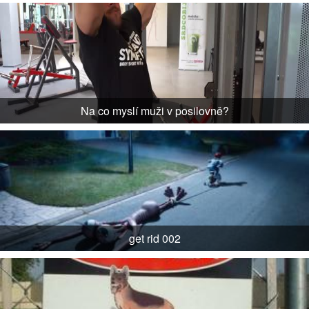
Na co myslí muži v posilovně?
get rid 002