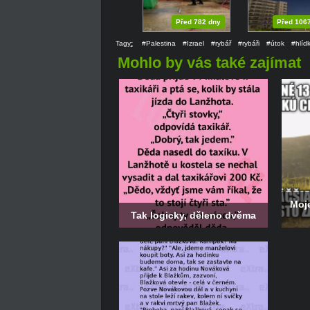
Před 782 dny
Před 106
Tagy
:
#Palestina
#Izrael
#rybář
#rybáři
#útok
#hlíd
Mohlo by vás také zajímat
Moje
Tak logicky, děleno dvěma