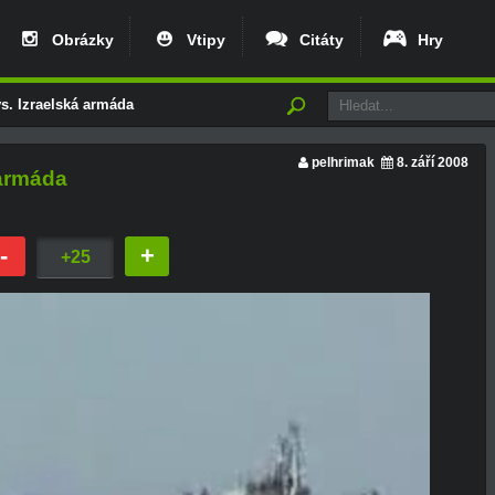
Obrázky
Vtipy
Citáty
Hry
vs. Izraelská armáda
pelhrimak
8. září 2008
 armáda
-
+
+25