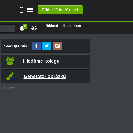
Přidat Video/Galerii
Přihlásit
Registrace
99
Sledujte nás
Hledáme kolegu
Generátor obrázků
Reklama