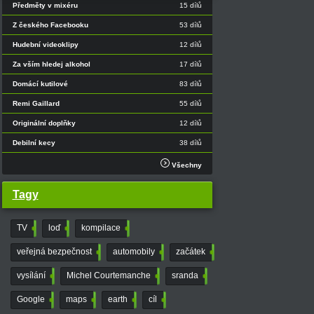
Předměty v mixéru
15 dílů
Z českého Facebooku
53 dílů
Hudební videoklipy
12 dílů
Za vším hledej alkohol
17 dílů
Domácí kutilové
83 dílů
Remi Gaillard
55 dílů
Originální doplňky
12 dílů
Debilní kecy
38 dílů
Všechny
Tagy
TV
4
loď
3
kompilace
20
veřejná bezpečnost
3
automobily
8
začátek
5
vysílání
3
Michel Courtemanche
8
sranda
3
Google
31
maps
5
earth
10
cíl
4