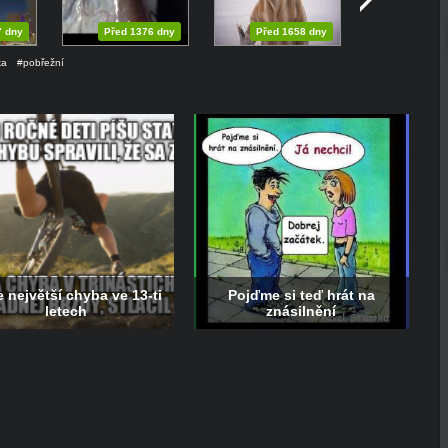
7 dny
Před 1376 dny
Před 1658 dny
ka
#pobřežní
 největší chyba ve 13-ti
Pojďme si teď hrát na
letech
znásilnění