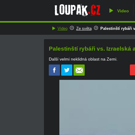
Video
Video
Ze světa
Palestinští rybáři 
Palestinští rybáři vs. Izraelská
Další velmi neklidná oblast na Zemi.
0
of
1
minute,
36
seconds
Volume
0%