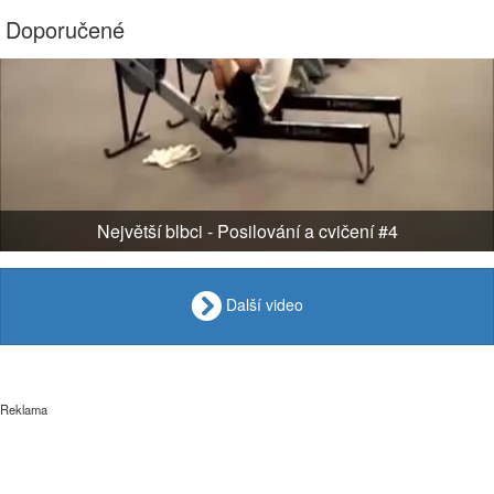
Doporučené
Největší blbci - Posilování a cvičení #4
Další video
Reklama