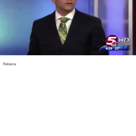
0
of
Reklama
15
minutes,
5
seconds