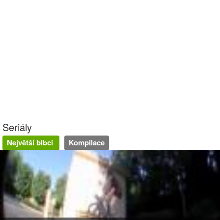
Seriály
Největší blbci
Kompilace