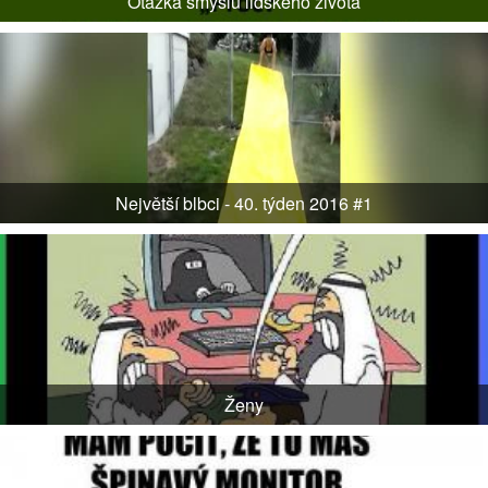
Otázka smyslu lidského života
Největší blbci - 40. týden 2016 #1
Ženy