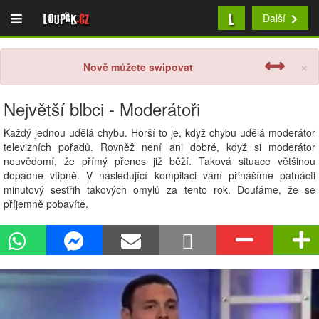
L
Loupak
.cz
Další
×
Nově můžete swipovat
Největší blbci - Moderátoři
Každý jednou udělá chybu. Horší to je, když chybu udělá moderátor
televizních pořadů. Rovněž není ani dobré, když si moderátor
neuvědomí, že přímý přenos již běží. Taková situace většinou
dopadne vtipně. V následující kompilaci vám přinášíme patnácti
minutový sestřih takových omylů za tento rok. Doufáme, že se
příjemně pobavíte.