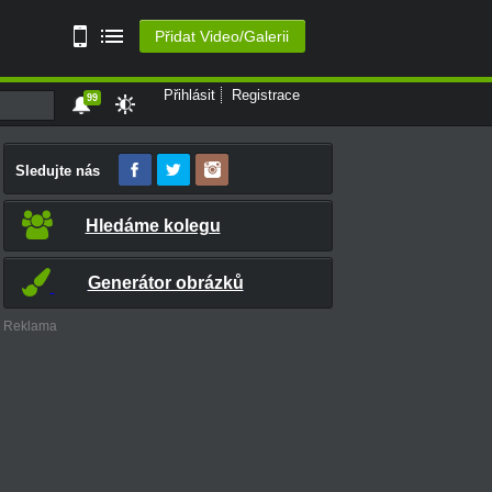
Přidat Video/Galerii
Přihlásit
Registrace
99
Sledujte nás
Hledáme kolegu
Generátor obrázků
Reklama