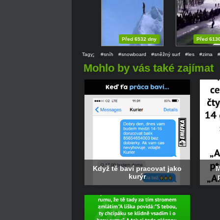
Před 6532 dny
Před 613
Tagy
:
#sníh
#snowboard
#sněžný surf
#les
#zima
Mohlo by vás také zajímat
Když tě baví pracovat jako
M
kurýr