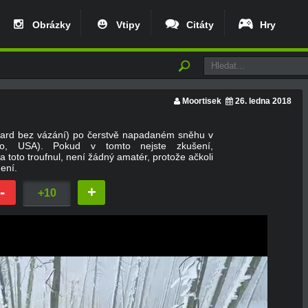
Obrázky
Vtipy
Citáty
Hry
Moortisek
26. ledna 2018
ard bez vázání) po čerstvě napadaném sněhu v
do, USA). Pokud v tomto nejste zkušení,
 toto troufnul, není žádný amatér, protože ačkoli
ení.
-
+
+10