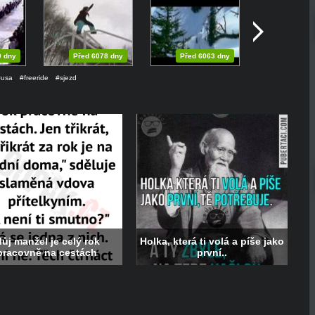
0 dny
Před 6078 dny
Před 6063 dny
#usa
#freeride
#sjezd
ůj manžel je celý rok
Holka, která ti volá a píše jako
pracovně na cestách
první..