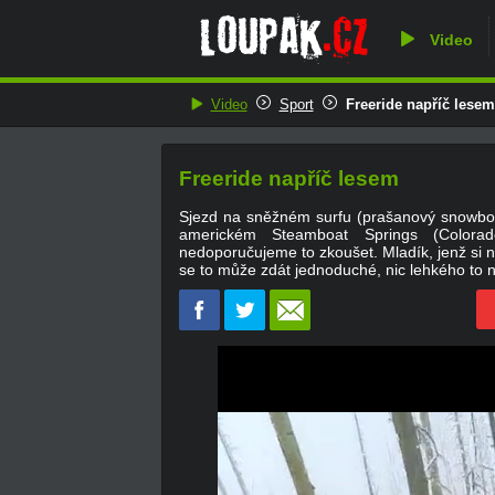
Video
Video
Sport
Freeride napříč lesem
Freeride napříč lesem
Sjezd na sněžném surfu (prašanový snowbo
americkém Steamboat Springs (Colora
nedoporučujeme to zkoušet. Mladík, jenž si na
se to může zdát jednoduché, nic lehkého to n
0
of
3
minutes,
31
seconds
Volume
0%