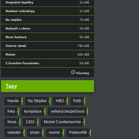
Originální doplňky
12 dílů
Hudební videoklipy
12 dílů
Na stojáka
72 dílů
Nejlepší z oboru
15 dílů
Remi Gaillard
55 dílů
Galerie idiotů
790 dílů
Roboti
202 dílů
Z českého Facebooku
53 dílů
Všechny
Tagy
Hanák
3
Na Stojáka
4
HBO
8
Fidži
155
řeka
3
kompilace
4
veřejná bezpečnost
3
Nova
5
1203
10
Michel Courtemanche
5
retardér
36
Izrael
22
vesmír
22
Parkoviště
13