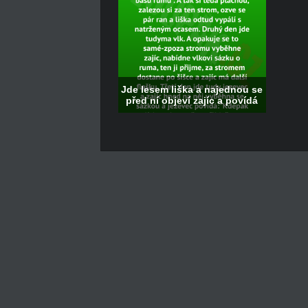
Jde lesem liška a najednou se
před ní objeví zajíc a povídá