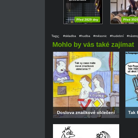
Před 2829 dny
Před 352
Tagy
:
#skladba
#hudba
#m4sonic
#hudební
#nástro
Mohlo by vás také zajímat
Doslova značkové oblečení
Tak 