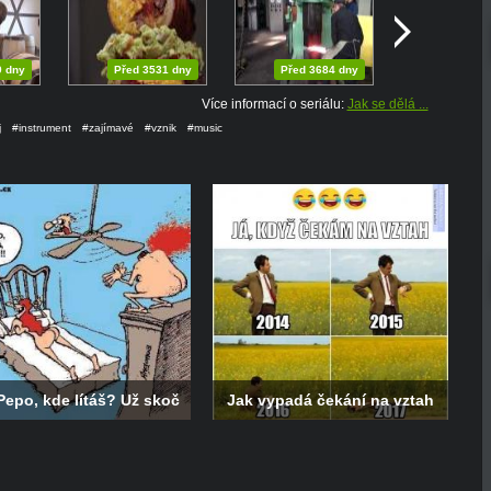
9 dny
Před 3531 dny
Před 3684 dny
Více informací o seriálu:
Jak se dělá ...
j
#instrument
#zajímavé
#vznik
#music
Pepo, kde lítáš? Už skoč
Jak vypadá čekání na vztah