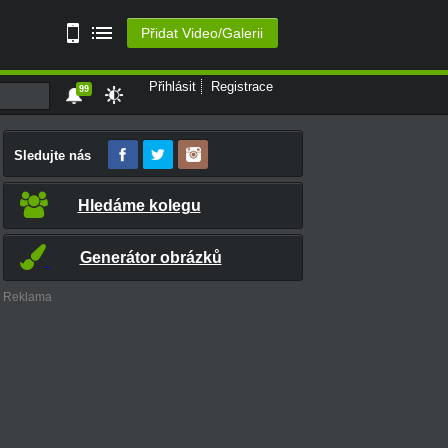
Přidat Video/Galerii
Přihlásit
Registrace
99
Sledujte nás
Hledáme kolegu
Generátor obrázků
Reklama