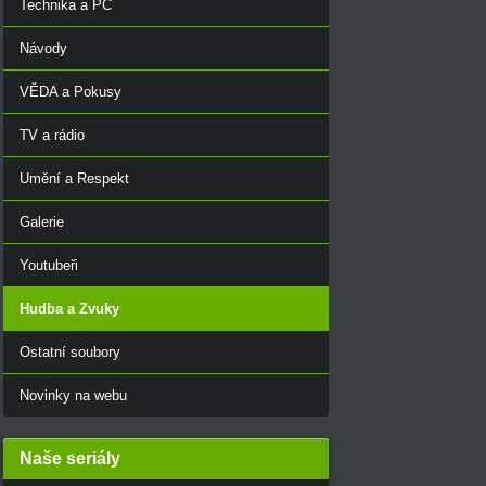
Technika a PC
Návody
VĚDA a Pokusy
TV a rádio
Umění a Respekt
Galerie
Youtubeři
Hudba a Zvuky
Ostatní soubory
Novinky na webu
Naše seriály