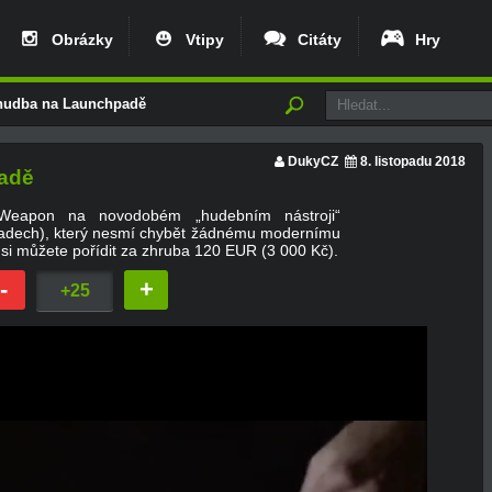
Obrázky
Vtipy
Citáty
Hry
 hudba na Launchpadě
DukyCZ
8. listopadu 2018
adě
eapon na novodobém „hudebním nástroji“
adech), který nesmí chybět žádnému modernímu
si můžete pořídit za zhruba 120 EUR (3 000 Kč).
-
+
+25