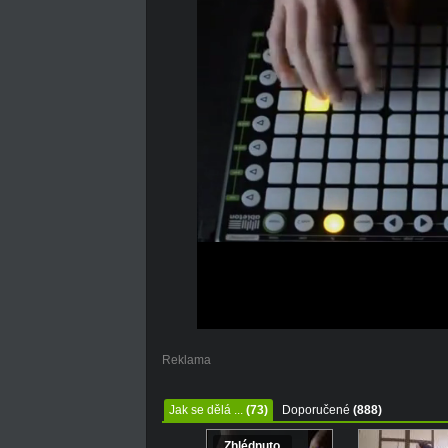
Reklama
Jak se dělá ...
(73)
Doporučené
(888)
Zhlédnuto