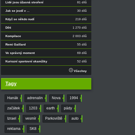
Lidé jsou úžasná stvoření
81 dílů
Jak se jezdí v ...
30 dílů
Když se někdo nudí
219 dílů
Děti
1 270 dílů
Kompilace
2 003 dílů
Remi Gaillard
55 dílů
Ve správný moment
69 dílů
Kuriozní sportovní okamžiky
52 dílů
Všechny
Tagy
Hanák
3
adrenalin
8
Nova
10
1994
4
začátek
12
1203
44
earth
5
pády
3
Izrael
11
vesmír
20
Parkoviště
22
auto
4
reklama
5
SK8
4