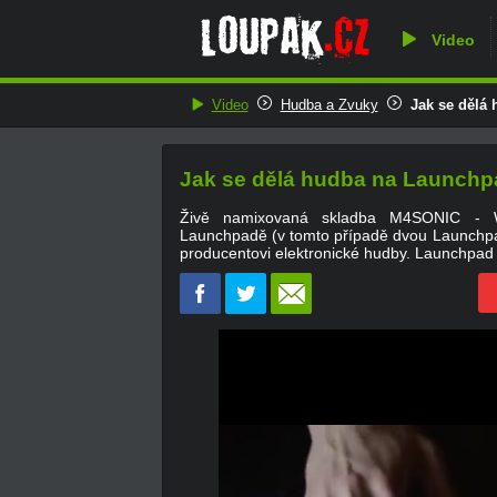
Video
Video
Hudba a Zvuky
Jak se dělá
Jak se dělá hudba na Launchp
Živě namixovaná skladba M4SONIC - W
Launchpadě (v tomto případě dvou Launchp
producentovi elektronické hudby. Launchpad 
0
of
3
minutes,
45
seconds
Volume
0%