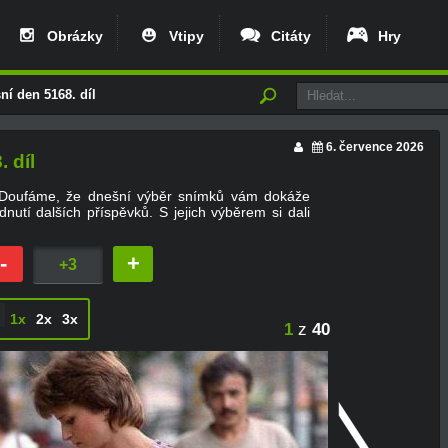
Obrázky
Vtipy
Citáty
Hry
 den 5168. díl
6. července 2026
 díl
 Doufáme, že dnešní výběr snímků vám dokáže
nutí dalších příspěvků. S jejich výběrem si dali
-
+
+3
1x
2x
3x
1
z
40