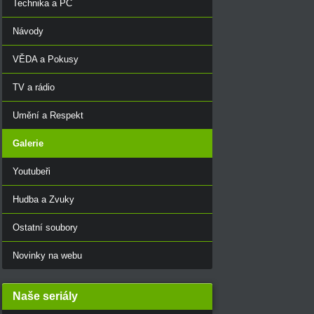
Technika a PC
Návody
VĚDA a Pokusy
TV a rádio
Umění a Respekt
Galerie
Youtubeři
Hudba a Zvuky
Ostatní soubory
Novinky na webu
Naše seriály