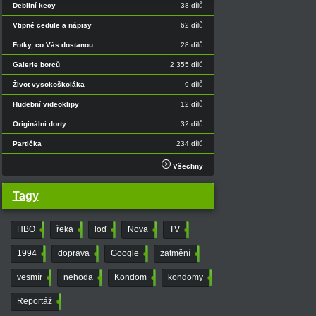
Debilní kecy
38 dílů
Vtipné cedule a nápisy
62 dílů
Fotky, co Vás dostanou
28 dílů
Galerie borců
2 355 dílů
Život vysokoškoláka
9 dílů
Hudební videoklipy
12 dílů
Originální dorty
32 dílů
Partička
234 dílů
Všechny
Tagy
HBO
5
řeka
4
loď
4
Nova
29
TV
2550
1994
21
doprava
36
Google
3
zatmění
7
vesmír
5
nehoda
6
Kondom
3
kondomy
7
Reportáž
4