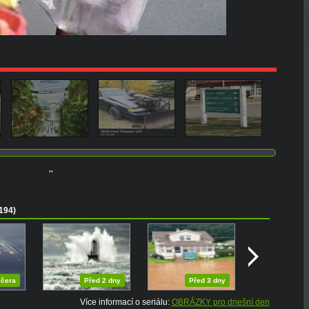
''
194)
čera
Před 2 dny
Před 3 dny
Více informací o seriálu:
OBRÁZKY pro dnešní den