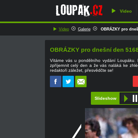
Video
Video
Galerie
OBRÁZKY pro dnešní
OBRÁZKY pro dnešní den 5168.
Vítáme vás u pondělního vydání Loupáku.
zpříjemnit celý den a že vás naláká ke zhléd
redaktoři záležet, přesvědčte se!
Slideshow