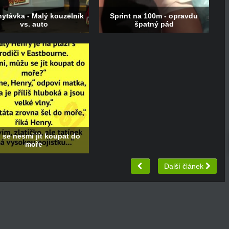
ytávka - Malý kouzelník
Sprint na 100m - opravdu
vs. auto
špatný pád
 se nesmí jít koupat do
moře
Další článek