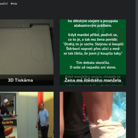
grační
#mix
3D Tiskárna
Žena má štědrého manžela