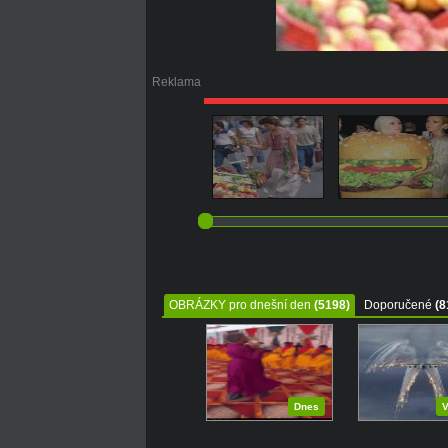
Reklama
OBRÁZKY pro dnešní den
(5198)
Doporučené
(8
Dnes
V