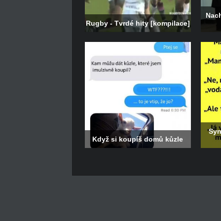
Nach
Rugby - Tvrdé hity [kompilace]
Syn
Když si koupíš domů kůzle