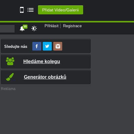
Přidat Video/Galerii
Přihlásit
Registrace
99
Sledujte nás
Hledáme kolegu
Generátor obrázků
Reklama