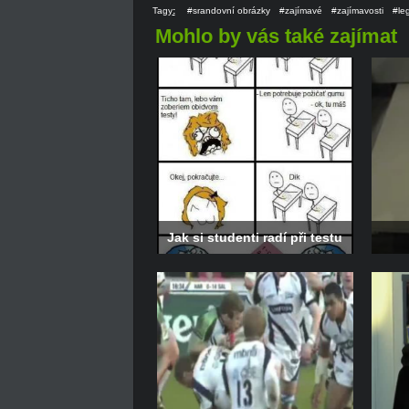
Tagy
:
#srandovní obrázky
#zajímavé
#zajímavosti
#le
Mohlo by vás také zajímat
Jak si studenti radí při testu