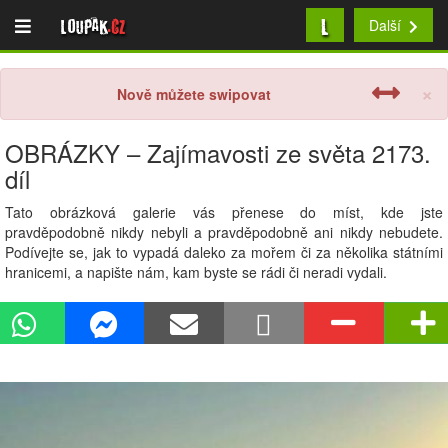
L
Loupak
.cz
Další
×
Nově můžete swipovat
OBRÁZKY – Zajímavosti ze světa 2173.
díl
Tato obrázková galerie vás přenese do míst, kde jste
pravděpodobně nikdy nebyli a pravděpodobně ani nikdy nebudete.
Podívejte se, jak to vypadá daleko za mořem či za několika státními
hranicemi, a napište nám, kam byste se rádi či neradi vydali.