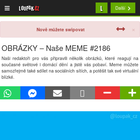
L
Loupak
.cz
Další
×
Nově můžete swipovat
OBRÁZKY – Naše MEME #2186
Naši redaktoři pro vás připravili několik obrázků, které reagují na
současné světové i domácí dění a jistě vás pobaví. Meme můžete
samozřejmě také sdílet na sociálních sítích, a potěšit tak své virtuální
blízké.