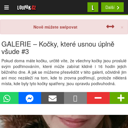
L
Loupak
.cz
Další
×
Nově můžete swipovat
GALERIE – Kočky, které usnou úplně
všude #3
Pokud doma máte kočku, určitě víte, že všechny kočky jsou proslulé
svým podřimováním, které může zabírat klidně i 16 hodin jejich
běžného dne. A jak se můžeme přesvědčit v této galerii, očividně jim
ani moc nezáleží na tom, kde to zrovna podřimují, protože některá
místa, kde byly tyto kočky spatřeny, jsou opravdu podivuhodná.