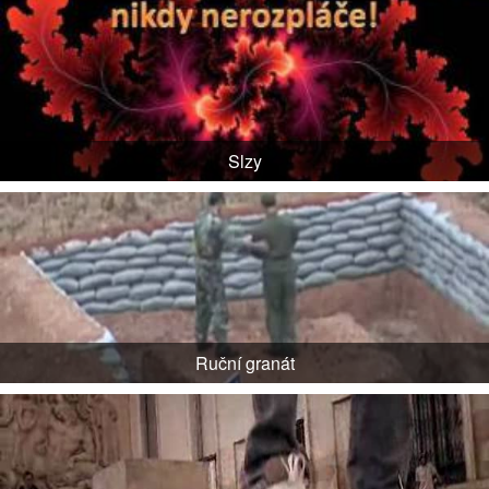
Slzy
Ruční granát