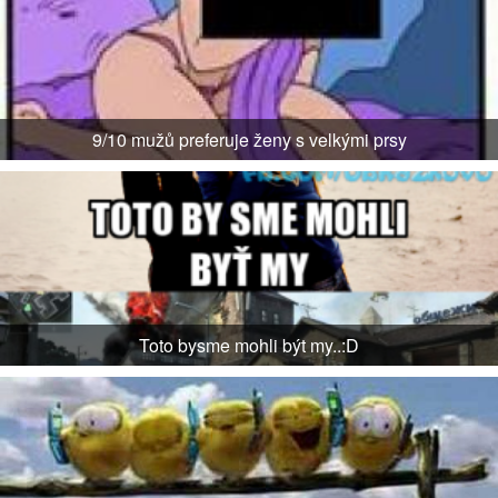
9/10 mužů preferuje ženy s velkými prsy
Toto bysme mohli být my..:D