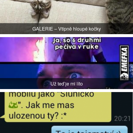
GALERIE – Vtipně hloupé kočky
Už teď je mi líto