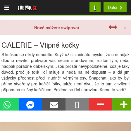
L
Loupak
.cz
Další
×
Nově můžete swipovat
GALERIE – Vtipné kočky
S kočkou se nikdy nenudíte. Když už si začínáte myslet, že o ní nějak
dlouho nevíte, překvapí vás něčím srandovním, roztomilým, nebo
naopak pořádně ďábelským. Jsou prostě nevypočitatelné, což je taky
důvod, proč je tolik lidí miluje a nedá na ně dopustit – a dá jim
vždycky přednost před "nudně" věrnými psy. Snapchat jako by byl
přímo stvořený pro kočičí fotky, takže není divu, že to tam chvílemi
připomíná slušný kočičinec. Pojďme se říct narovinu: Komu to vadí?