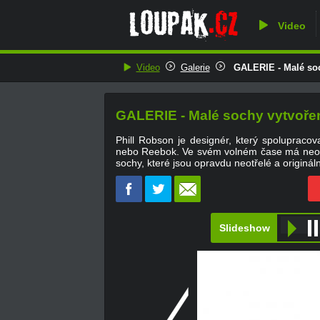
Video
Video
Galerie
GALERIE - Malé soc
GALERIE - Malé sochy vytvořen
Phill Robson je designér, který spolupraco
nebo Reebok. Ve svém volném čase má neobvy
sochy, které jsou opravdu neotřelé a origináln
Slideshow