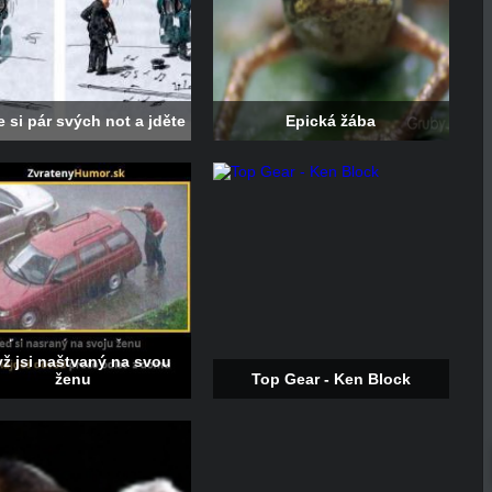
 si pár svých not a jděte
Epická žába
ž jsi naštvaný na svou
ženu
Top Gear - Ken Block