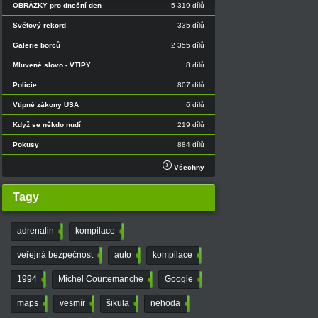
OBRÁZKY pro dnešní den
5 319 dílů
Světový rekord
335 dílů
Galerie borců
2 355 dílů
Mluvené slovo - VTIPY
8 dílů
Policie
807 dílů
Vtipné zákony USA
6 dílů
Když se někdo nudí
219 dílů
Pokusy
884 dílů
Všechny
Tagy
adrenalin
82
kompilace
19
veřejná bezpečnost
3
auto
3
kompilace
146
1994
4
Michel Courtemanche
15
Google
4
maps
31
vesmír
16
šikula
4
nehoda
57