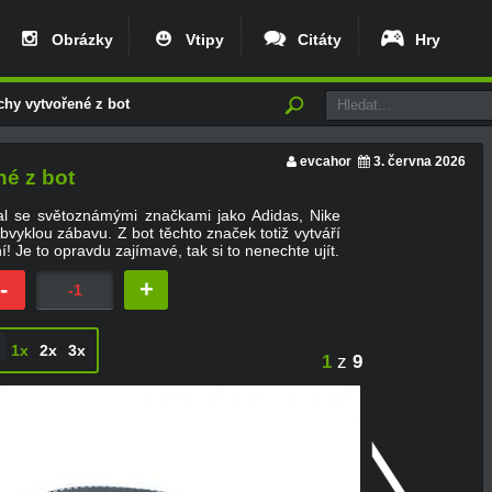
Obrázky
Vtipy
Citáty
Hry
hy vytvořené z bot
evcahor
3. června 2026
é z bot
val se světoznámými značkami jako Adidas, Nike
klou zábavu. Z bot těchto značek totiž vytváří
í! Je to opravdu zajímavé, tak si to nenechte ujít.
-
+
-1
1x
2x
3x
1
z
9