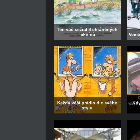
Ten váš sežral 8 chráněných
leknínů
Vemte
Každý věší prádlo dle svého
Kdy
stylu