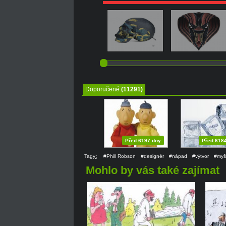
Doporučené
(11291)
Před 6197 dny
Před 618
Tagy
:
#Phill Robson
#designér
#nápad
#výtvor
#myš
Mohlo by vás také zajímat