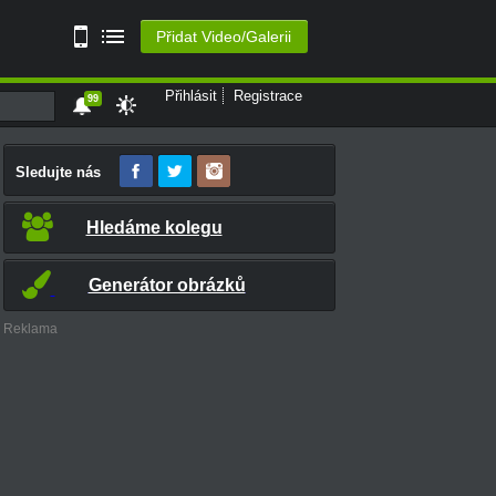
Přidat Video/Galerii
Přihlásit
Registrace
99
Sledujte nás
Hledáme kolegu
Generátor obrázků
Reklama