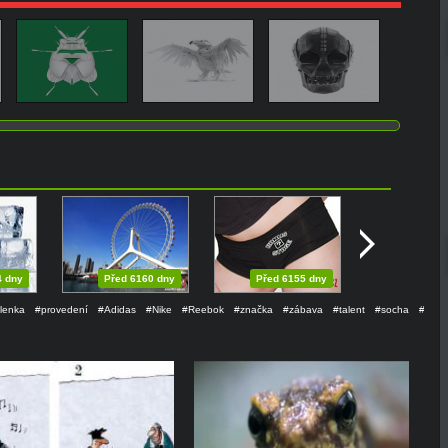
4 dny
Před 6160 dny
Před 6155 dny
lenka
#provedení
#Adidas
#Nike
#Reebok
#značka
#zábava
#talent
#socha
#bota