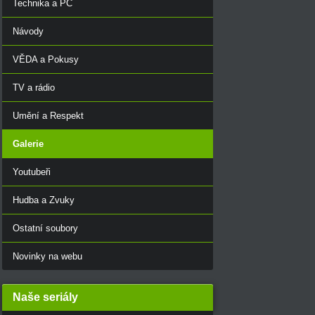
Technika a PC
Návody
VĚDA a Pokusy
TV a rádio
Umění a Respekt
Galerie
Youtubeři
Hudba a Zvuky
Ostatní soubory
Novinky na webu
Naše seriály