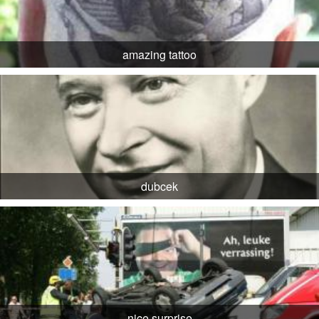
amazing tattoo
dubcek
nice surprise