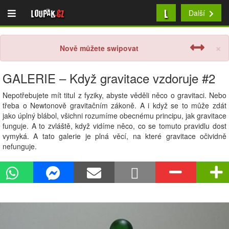
L
Loupak
.cz
Další
×
Nově můžete swipovat
GALERIE – Když gravitace vzdoruje #2
Nepotřebujete mít titul z fyziky, abyste věděli něco o gravitaci. Nebo
třeba o Newtonově gravitačním zákoně. A i když se to může zdát
jako úplný blábol, všichni rozumíme obecnému principu, jak gravitace
funguje. A to zvláště, když vidíme něco, co se tomuto pravidlu dost
vymyká. A tato galerie je plná věcí, na které gravitace očividně
nefunguje.