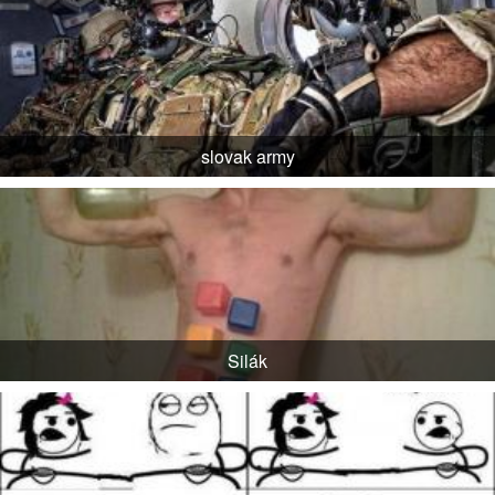
slovak army
Silák