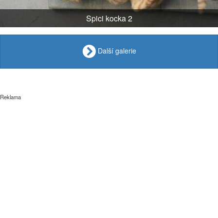
Spici kocka 2
Další galerie
Reklama