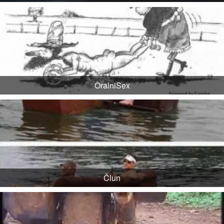
OralniSex
Člun