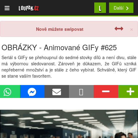
L
Loupak
.cz
Další
×
Nově můžete swipovat
OBRÁZKY - Animované GIFy #625
Seriál s GIFy se přehoupnul do sedmé stovky dílů a není divu, stále
má výbornou sledovanost. Zároveň je důkazem, že GIFů vzniká
nepřeberné množství a je stále z čeho vybírat. Schválně, který GIF
se stane vaším favoritem.