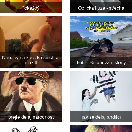
Pokaždý!
Optická iluze - střecha
Neodbytná kočička se chce
mazlit
Fail – Betonování stěny
brejle delaj narodnost
jak se delaj andilci