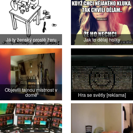
Já ty ženský prostě žeru
Jak to dělaj holky
Objevili tajnou místnost v
domě
Hra se světly [reklama]