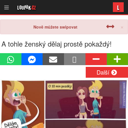
L
Loupak
.cz
×
Nově můžete swipovat
A tohle ženský dělaj prostě pokaždý!
Další