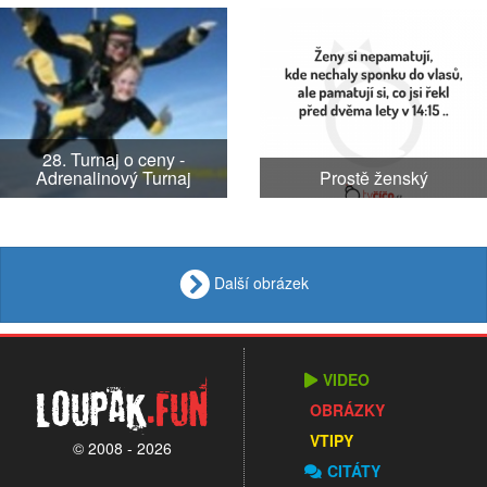
28. Turnaj o ceny -
Adrenalinový Turnaj
Prostě ženský
Další obrázek
VIDEO
Loupak
.fun
OBRÁZKY
VTIPY
© 2008 - 2026
CITÁTY