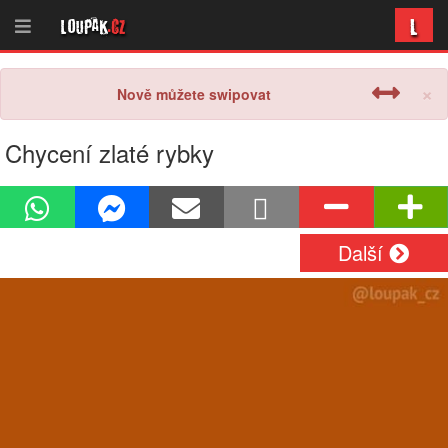
L
Loupak
.cz
×
Nově můžete swipovat
Chycení zlaté rybky
Další