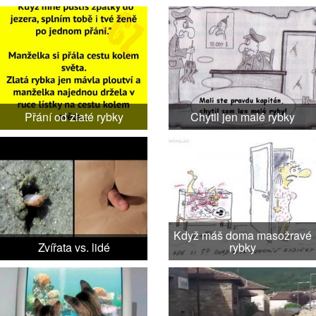
Přání od zlaté rybky
Chytil jen malé rybky
Když máš doma masožravé
Zvířata vs. lidé
rybky