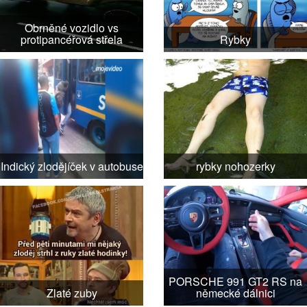
Obrněné vozidlo vs
protipancéřová střela
Rybky
Indický zlodějíček v autobuse
rybky nohozerky
PORSCHE 991 GT2 RS na
Zlaté zuby
německé dálnici