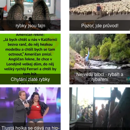
rybky jsou fajn
Pozor, jde průvod!
Největší blbci - rybáři a
Chytání zlaté rybky
rybaření
Tlustá holka se dává na hip-