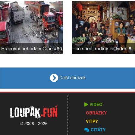
Pracovní nehoda v Číně #60
co snedi rodiny za tyden 8
Další obrázek
VIDEO
Loupak
.fun
OBRÁZKY
VTIPY
© 2008 - 2026
CITÁTY