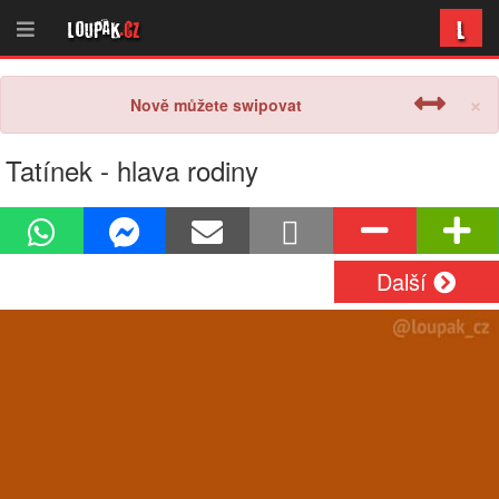
L
Loupak
.cz
×
Nově můžete swipovat
Tatínek - hlava rodiny
Další