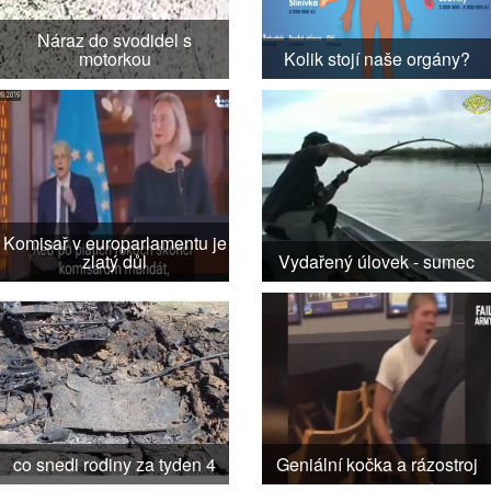
Náraz do svodidel s
motorkou
Kolik stojí naše orgány?
Komisař v europarlamentu je
zlatý důl
Vydařený úlovek - sumec
co snedi rodiny za tyden 4
Geniální kočka a rázostroj