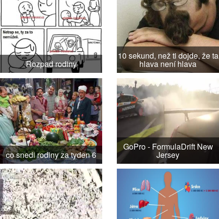
10 sekund, než ti dojde, že ta
Rozpad rodiny
hlava není hlava
GoPro - FormulaDrift New
co snedi rodiny za tyden 6
Jersey