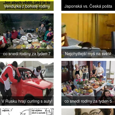
Vendulka z bohaté rodiny
Japonská vs. Česká pošta
co snedi rodiny za tyden 7
Nejchytřejší myš na světě
V Rusku hrají curling s auty!
co snedi rodiny za tyden 5