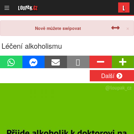
L
Loupak
.cz
×
Nově můžete swipovat
Léčení alkoholismu
Další