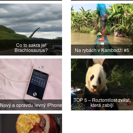
Co to sakra je!
Brachiosaurus?
Na rybách v Kambodži #5
TOP 5 – Roztomilost zvířat,
Nový a opravdu levný iPhone
která zabíjí