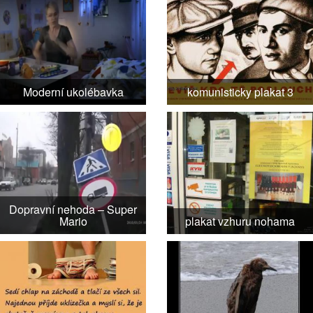
Moderní ukolébavka
komunisticky plakat 3
Dopravní nehoda – Super
Mario
plakat vzhuru nohama