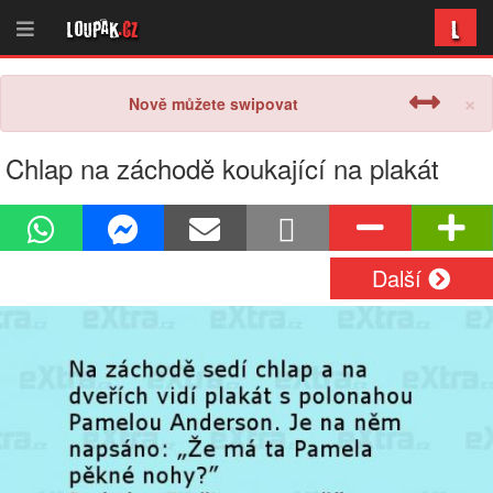
L
Loupak
.cz
×
Nově můžete swipovat
Chlap na záchodě koukající na plakát
Další