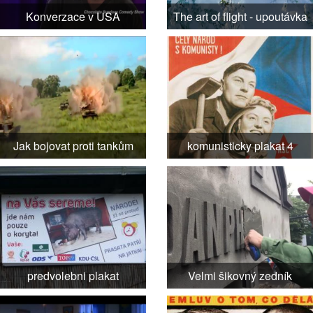
Konverzace v USA
The art of flight - upoutávka
Jak bojovat proti tankům
komunisticky plakat 4
predvolebni plakat
Velmi šikovný zedník