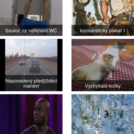
Soulož na veřejném WC
komunisticky plakat 1
Nepovedený předjížděcí
manévr
Vychytralé kočky