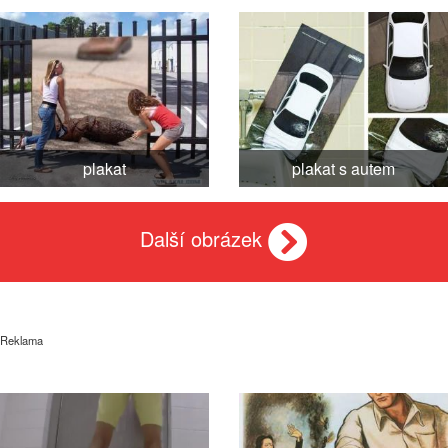
plakat
plakat s autem
Další obrázek
Reklama