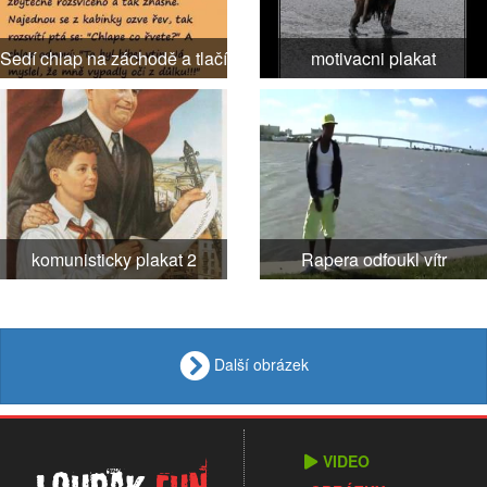
Sedí chlap na záchodě a tlačí
motivacni plakat
komunisticky plakat 2
Rapera odfoukl vítr
Další obrázek
VIDEO