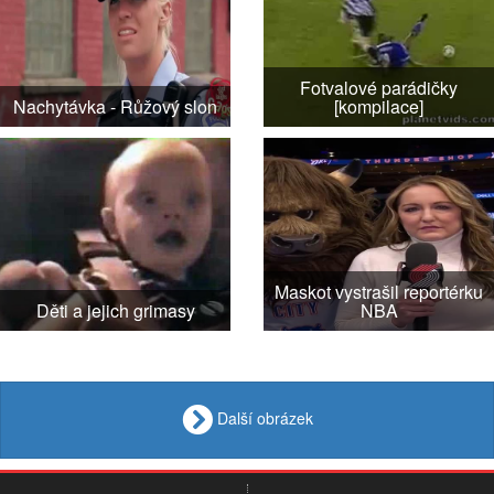
Fotvalové parádičky
Nachytávka - Růžový slon
[kompilace]
Maskot vystrašil reportérku
Děti a jejich grimasy
NBA
Další obrázek