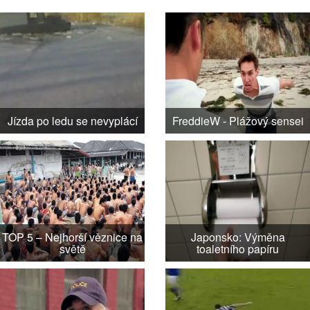
Jízda po ledu se nevyplácí
FreddieW - Plážový sensei
TOP 5 – Nejhorší věznice na
Japonsko: Výměna
světě
toaletního papíru