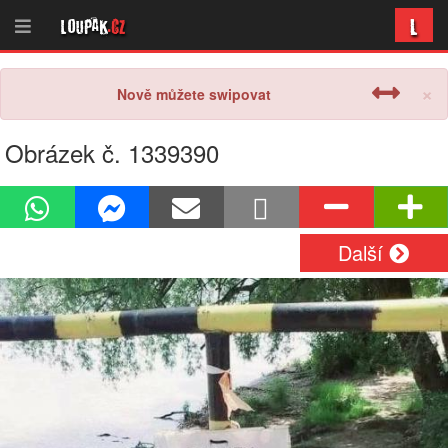
L
Loupak
.cz
×
Nově můžete swipovat
Obrázek č. 1339390
Další