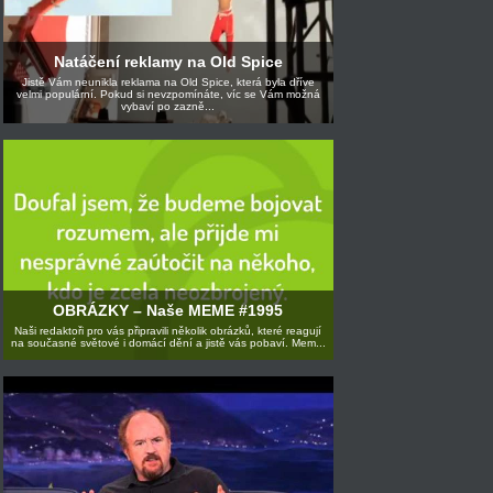
Natáčení reklamy na Old Spice
Jistě Vám neunikla reklama na Old Spice, která byla dříve
velmi populární. Pokud si nevzpomínáte, víc se Vám možná
vybaví po zazně...
OBRÁZKY – Naše MEME #1995
Naši redaktoři pro vás připravili několik obrázků, které reagují
na současné světové i domácí dění a jistě vás pobaví. Mem...