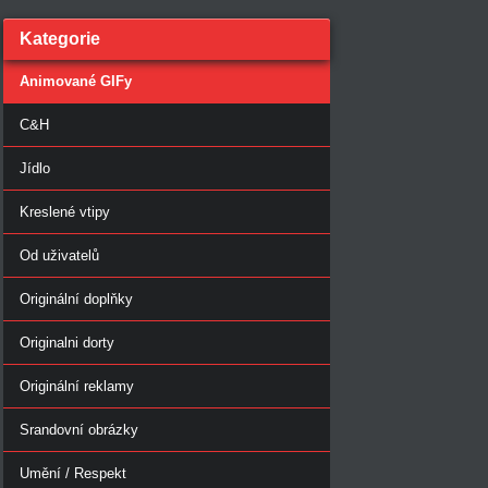
Kategorie
Animované GIFy
C&H
Jídlo
Kreslené vtipy
Od uživatelů
Originální doplňky
Originalni dorty
Originální reklamy
Srandovní obrázky
Umění / Respekt