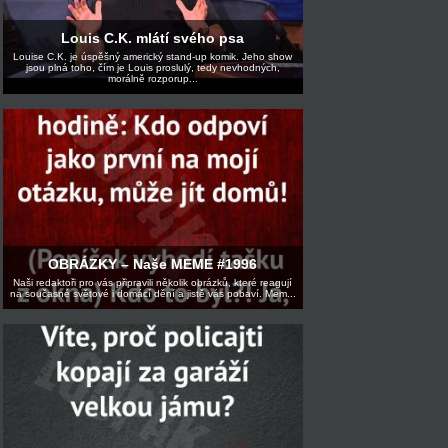
Louis C.K. mlátí svého psa
Louise C.K. je úspěšný americký stand-up komik. Jeho show
jsou plná toho, čím je Louis proslulý, tedy nevhodných,
morálně rozporup...
OBRÁZKY – Naše MEME #1996
Naši redaktoři pro vás připravili několik obrázků, které reagují
na současné světové i domácí dění a jistě vás pobaví. Mem...