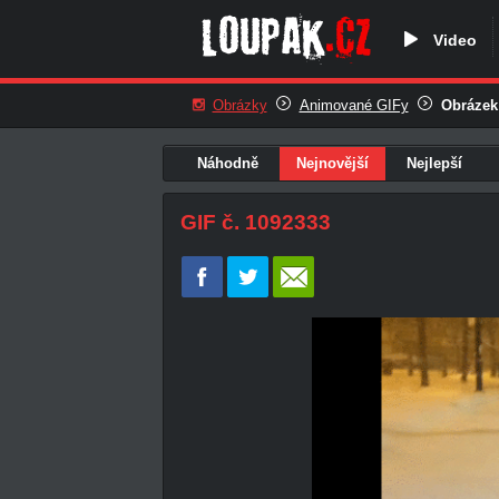
Video
Obrázky
Animované GIFy
Obrázek
Náhodně
Nejnovější
Nejlepší
GIF č. 1092333