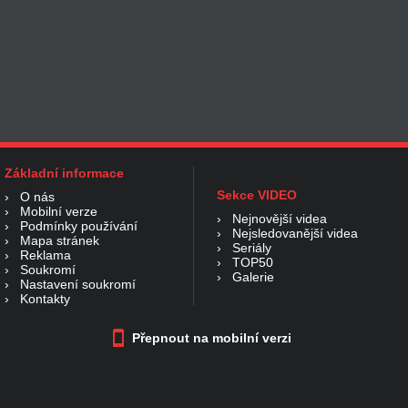
Základní informace
Sekce VIDEO
›
O nás
›
Mobilní verze
›
Nejnovější videa
›
Podmínky používání
›
Nejsledovanější videa
›
Mapa stránek
›
Seriály
›
Reklama
›
TOP50
›
Soukromí
›
Galerie
›
Nastavení soukromí
›
Kontakty
Přepnout na mobilní verzi