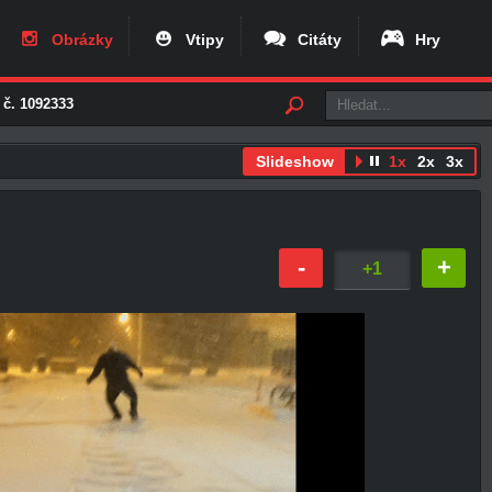
Obrázky
Vtipy
Citáty
Hry
 č. 1092333
Slideshow
1x
2x
3x
-
+
+1