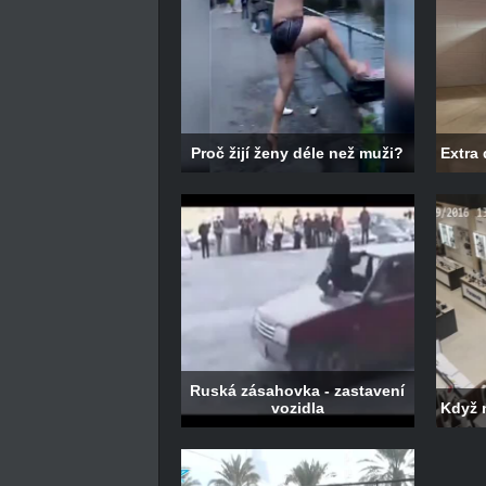
Proč žijí ženy déle než muži?
Extra
Ruská zásahovka - zastavení
vozidla
Když 