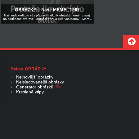
OBRÁZKY – Naše MEME #1997
Naši redaktoři pro vás připravili několik obrázků, které reagují
na současné světové i domácí dění a jistě vás pobaví. Mem...
Sekce OBRÁZKY
›
Nejnovější obrázky
›
Nejsledovanější obrázky
›
Generátor obrázků
NEW
›
Kreslené vtipy