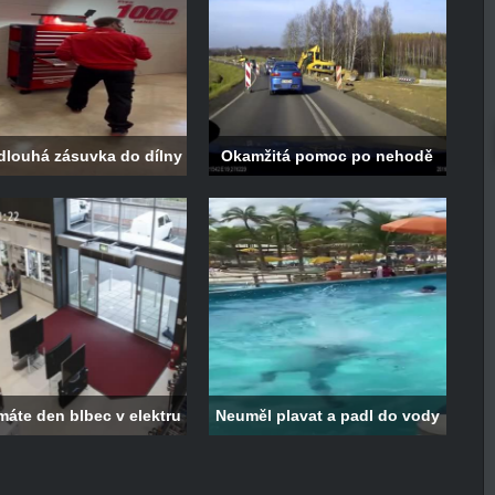
 dlouhá zásuvka do dílny
Okamžitá pomoc po nehodě
máte den blbec v elektru
Neuměl plavat a padl do vody