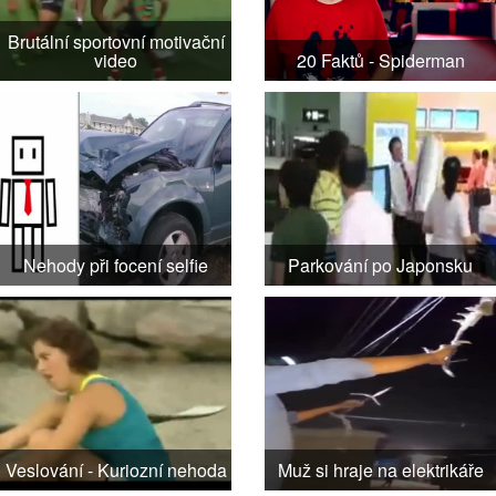
Brutální sportovní motivační
video
20 Faktů - Spiderman
Nehody při focení selfie
Parkování po Japonsku
Veslování - Kuriozní nehoda
Muž si hraje na elektrikáře