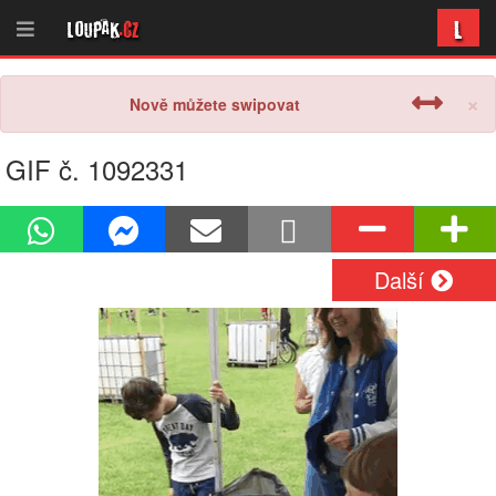
L
Loupak
.cz
×
Nově můžete swipovat
GIF č. 1092331
Další