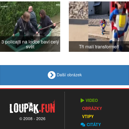
3 policajti na loďce baví celý
svět
Tři malí transformeři
Další obrázek
VIDEO
Loupak
.fun
OBRÁZKY
VTIPY
© 2008 - 2026
CITÁTY