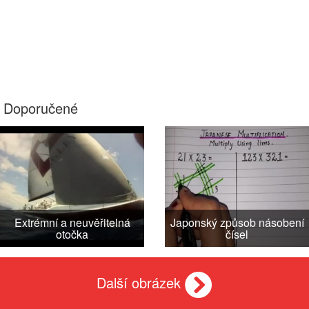
Doporučené
Extrémní a neuvěřitelná
Japonský způsob násobení
otočka
čísel
Další obrázek