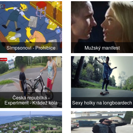
Simpsonovi - Prohibice
Mužský manifest
Česká republika -
Experiment - Krádež kola
Sexy holky na longboardech