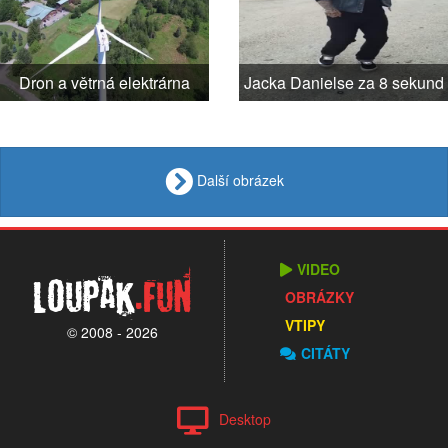
Dron a větrná elektrárna
Jacka Danielse za 8 sekund
Další obrázek
VIDEO
Loupak
.fun
OBRÁZKY
VTIPY
© 2008 - 2026
CITÁTY
Desktop