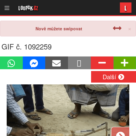
L
Loupak
.cz
×
Nově můžete swipovat
GIF č. 1092259
Další