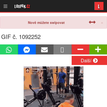
L
Loupak
.cz
×
Nově můžete swipovat
GIF č. 1092252
Další