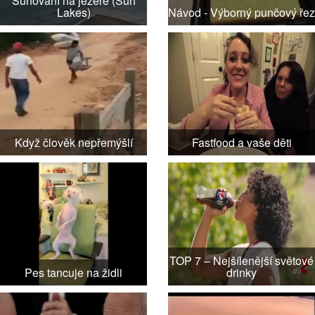
Surfování na jezeře (Surf
Lakes)
Návod - Výborný punčový řez
Když člověk nepřemýšlí
Fastfood a vaše děti
TOP 7 – Nejšílenější světové
Pes tancuje na židli
drinky