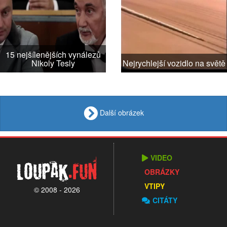
15 nejšílenějších vynálezů
Nikoly Tesly
Nejrychlejší vozidlo na světě
Další obrázek
VIDEO
Loupak
.fun
OBRÁZKY
VTIPY
© 2008 - 2026
CITÁTY