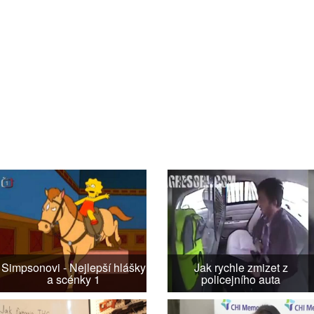
Simpsonovi - Nejlepší hlášky
Jak rychle zmizet z
a scénky 1
policejního auta