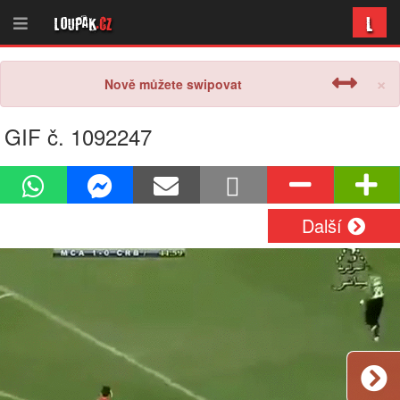
L
Loupak
.cz
×
Nově můžete swipovat
GIF č. 1092247
Další