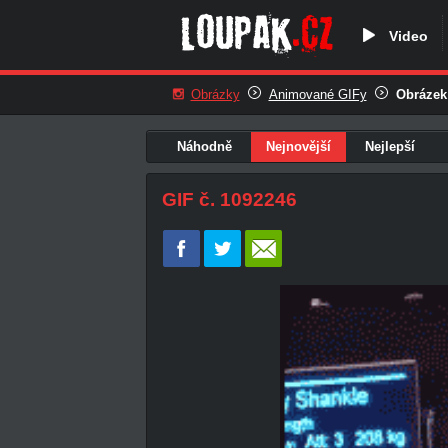
Video
Obrázky
Animované GIFy
Obrázek
Náhodně
Nejnovější
Nejlepší
GIF č. 1092246