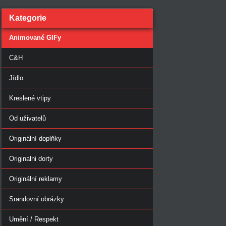
Kategorie
Animované GIFy
C&H
Jídlo
Kreslené vtipy
Od uživatelů
Originální doplňky
Originalni dorty
Originální reklamy
Srandovní obrázky
Umění / Respekt