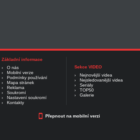
Základní informace
Sekce VIDEO
›
O nás
›
Mobilní verze
›
Nejnovější videa
›
Podmínky používání
›
Nejsledovanější videa
›
Mapa stránek
›
Seriály
›
Reklama
›
TOP50
›
Soukromí
›
Galerie
›
Nastavení soukromí
›
Kontakty
Přepnout na mobilní verzi