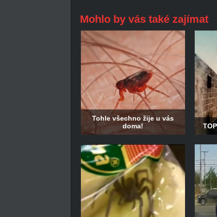
Mohlo by vás také zajímat
Tohle všechno žije u vás
doma!
TOP