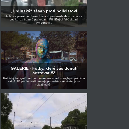
„Hrdinský“ zásah proti policistovi
Policista pokutoval ženu, která doprovázela další ženu na
vozíku, za špatné parkování. Přihlížející řidič situaci
vyhodnotil...
GALERIE - Fotky, které vás donutí
cestovat #2
Pařížský fotograf Ludovic Ismael má snad tu nejlepší práci na
světě. Už pár let totiž cestuje po světě a navštěvuje ty
nejzajímavě...