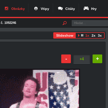
Obrázky
Vtipy
Citáty
Hry
 č. 1092246
Slideshow
1x
2x
3x
-
+
+4