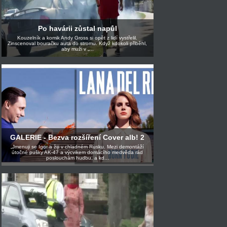
Po havárii zůstal napůl
Kouzelník a komik Andy Gross si opět z lidí vystřelil.
Zinscenoval bouračku auta do stromu. Když kdokoli přiběhl,
aby muži v „...
GALERIE - Bezva rozšíření Cover alb! 2
„Jmenuji se Igor a žiji v chladném Rusku. Mezi demontáží
útočné pušky AK-47 a výcvikem domácího medvěda rád
poslouchám hudbu, a kd...