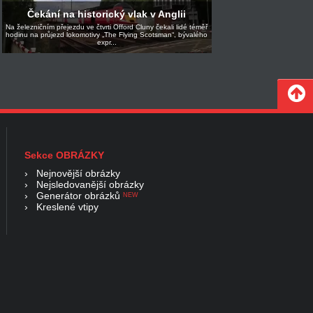
Čekání na historický vlak v Anglii
Na železničním přejezdu ve čtvrti Offord Cluny čekali lidé téměř
hodinu na průjezd lokomotivy „The Flying Scotsman“, bývalého
expr...
Sekce OBRÁZKY
›
Nejnovější obrázky
›
Nejsledovanější obrázky
›
Generátor obrázků
NEW
›
Kreslené vtipy