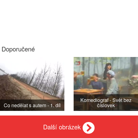
Doporučené
Komediograf - Svět bez
Co nedělat s autem - 1. díl
číslovek
Další obrázek