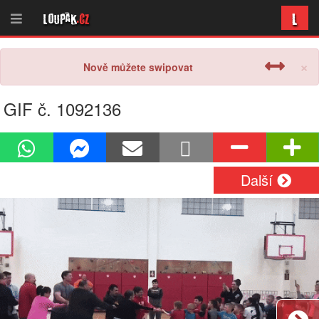
L
Loupak
.cz
×
Nově můžete swipovat
GIF č. 1092136
Další