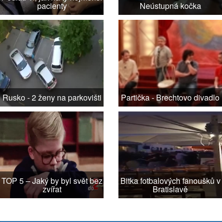
pacienty
Neústupná kočka
Rusko - 2 ženy na parkovišti
Partička - Brechtovo divadlo
TOP 5 – Jaký by byl svět bez
Bitka fotbalových fanoušků v
zvířat
Bratislavě