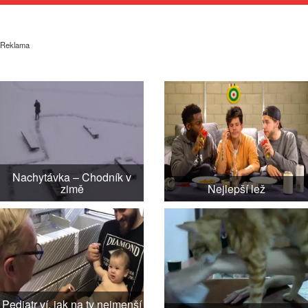
Reklama
Nachytávka – Chodník v
zimě
Nejlepší lež
Pediatr ví, jak na ty nejmenší