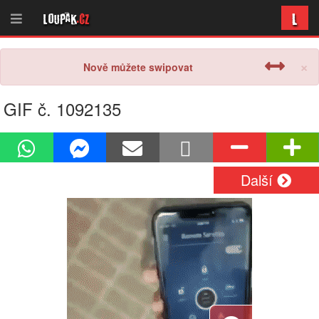
L
Loupak
.cz
×
Nově můžete swipovat
GIF č. 1092135
Další