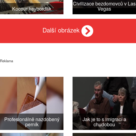
Civilizace bezdomovců v Las
Kocour keyborďák
Vegas
Další obrázek
Reklama
Profesionálně nazdobený
Jak je to s imigrací a
perník
chudobou