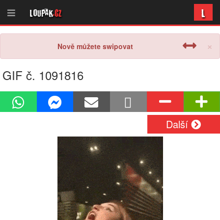
L
Loupak
.cz
×
Nově můžete swipovat
GIF č. 1091816
Další