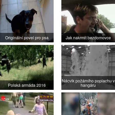
Originální povel pro psa
Jak nakrmit bezdomovce
Nácvik požárního poplachu v
Polská armáda 2016
hangáru