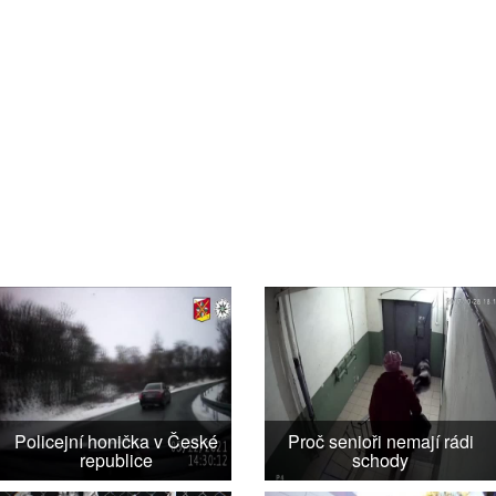
Policejní honička v České
Proč senioři nemají rádi
republice
schody