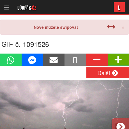
L
Loupak
.cz
×
Nově můžete swipovat
GIF č. 1091526
Další