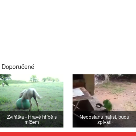
Doporučené
Zvířátka - Hravé hříbě s
Nedostanu najíst, budu
míčem
zpívat!