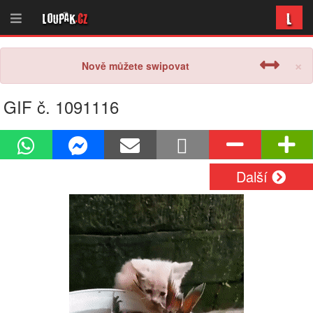
L
Loupak
.cz
×
Nově můžete swipovat
GIF č. 1091116
Další