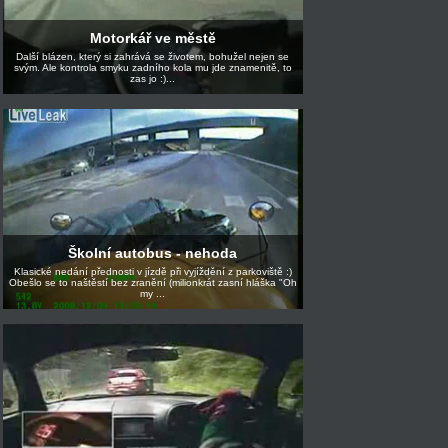
Motorkář ve městě
Další blázen, který si zahrává se životem, bohužel nejen se
svým. Ale kontrola smyku zadního kola mu jde znamenitě, to
zas jo :)...
Školní autobus - nehoda
Klasické nedání přednosti v jízdě při vyjíždění z parkoviště :)
Obešlo se to naštěstí bez zranění (milionkrát zasní hláška "Oh
my ...