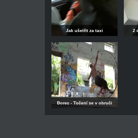
Jak ušetřit za taxi
2 
Borec - Točení se v obruči