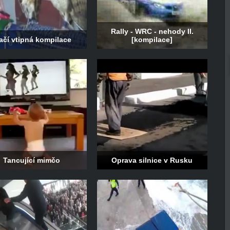
Rally - WRC - nehody II.
ačí vtipná kompilace
[kompilace]
Tancující mimčo
Oprava silnice v Rusku