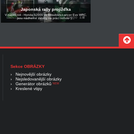
Japonská rally projížďka
V hlavní roli - Honda S2000 vs Mitsubishi Lancer Evo WRC,
jsou nádherné záběry na práci nohou :)...
Sekce OBRÁZKY
›
Nejnovější obrázky
›
Nejsledovanější obrázky
›
Generátor obrázků
NEW
›
Kreslené vtipy