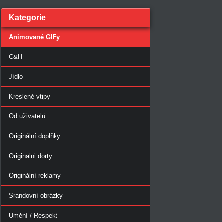
Kategorie
Animované GIFy
C&H
Jídlo
Kreslené vtipy
Od uživatelů
Originální doplňky
Originalni dorty
Originální reklamy
Srandovní obrázky
Umění / Respekt