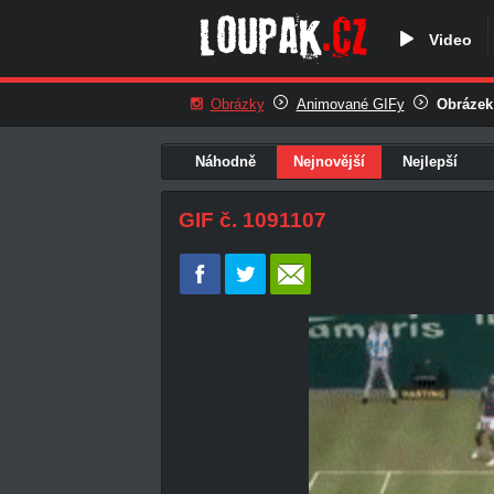
Video
Obrázky
Animované GIFy
Obrázek 
Náhodně
Nejnovější
Nejlepší
GIF č. 1091107