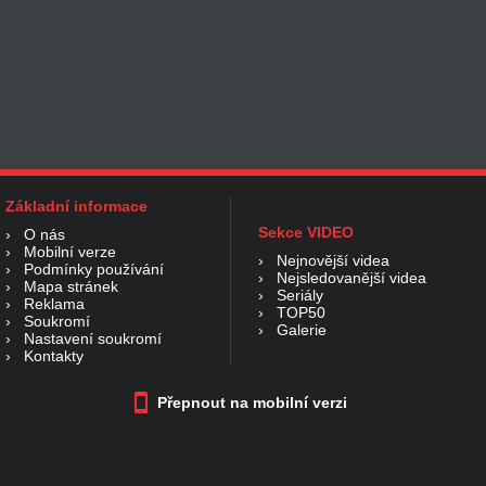
Základní informace
Sekce VIDEO
›
O nás
›
Mobilní verze
›
Nejnovější videa
›
Podmínky používání
›
Nejsledovanější videa
›
Mapa stránek
›
Seriály
›
Reklama
›
TOP50
›
Soukromí
›
Galerie
›
Nastavení soukromí
›
Kontakty
Přepnout na mobilní verzi