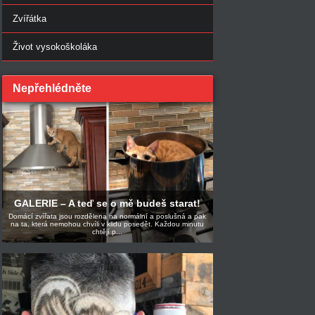
Zvířátka
Život vysokoškoláka
Nepřehlédněte
GALERIE – A teď se o mě budeš starat!
Domácí zvířata jsou rozdělena na normální a poslušná a pak
na ta, která nemohou chvíli v klidu posedět. Každou minutu
chtějí p...