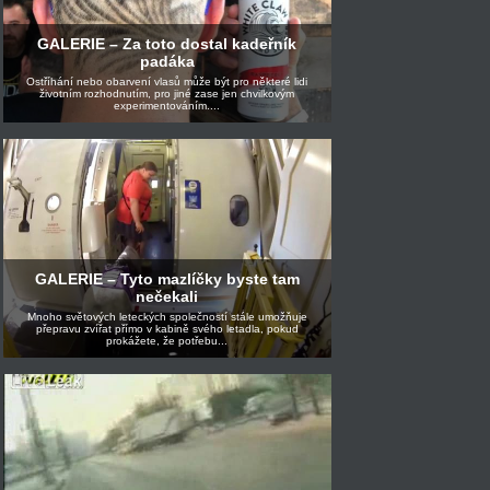
GALERIE – Za toto dostal kadeřník
padáka
Ostříhání nebo obarvení vlasů může být pro některé lidi
životním rozhodnutím, pro jiné zase jen chvilkovým
experimentováním....
GALERIE – Tyto mazlíčky byste tam
nečekali
Mnoho světových leteckých společností stále umožňuje
přepravu zvířat přímo v kabině svého letadla, pokud
prokážete, že potřebu...