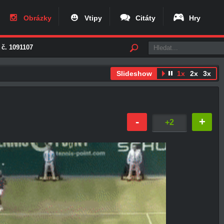
Obrázky
Vtipy
Citáty
Hry
č. 1091107
Slideshow
1x
2x
3x
-
+
+2