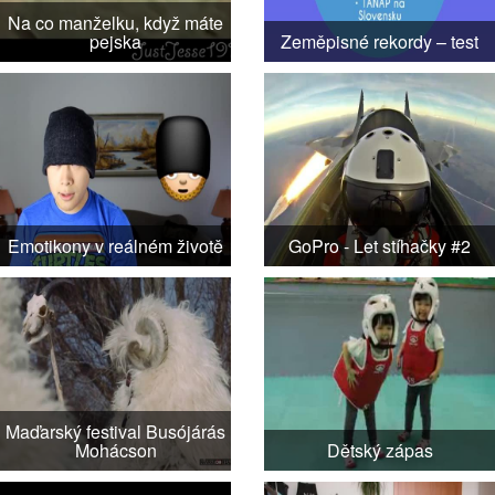
Na co manželku, když máte
pejska
Zeměpisné rekordy – test
Emotikony v reálném životě
GoPro - Let stíhačky #2
Maďarský festival Busójárás
Mohácson
Dětský zápas