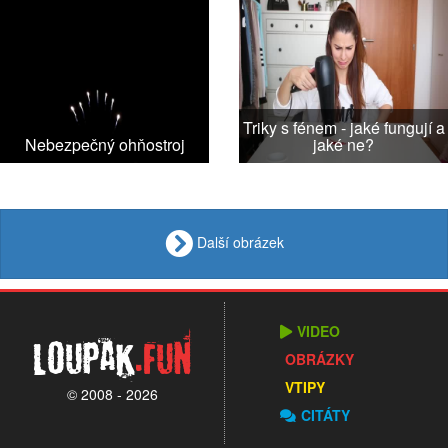
Triky s fénem - jaké fungují a
Nebezpečný ohňostroj
jaké ne?
Další obrázek
VIDEO
Loupak
.fun
OBRÁZKY
VTIPY
© 2008 - 2026
CITÁTY