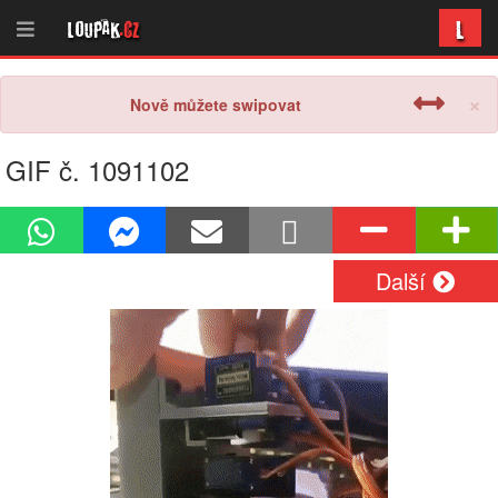
L
Loupak
.cz
×
Nově můžete swipovat
GIF č. 1091102
Další