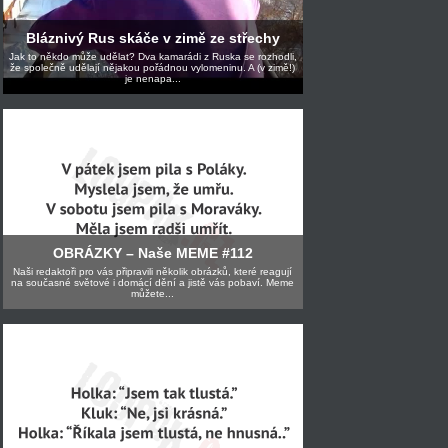
Bláznivý Rus skáče v zimě ze střechy
Jak to někdo může udělat? Dva kamarádi z Ruska se rozhodli,
že společně udělají nějakou pořádnou vylomeninu. A (v zimě!)
je nenapa...
OBRÁZKY – Naše MEME #112
Naši redaktoři pro vás připravili několik obrázků, které reagují
na současné světové i domácí dění a jistě vás pobaví. Meme
můžete...