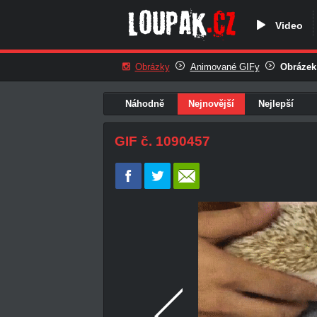
Video
Obrázky
Animované GIFy
Obrázek
Náhodně
Nejnovější
Nejlepší
GIF č. 1090457