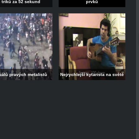
 triků za 52 sekund
prvků
tuálů pravých metalistů
Nejrychlejší kytarista na světě