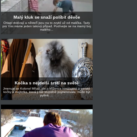
Malý kluk se snaží políbit děvče
Chlapi dolézají a někteří jsou na to zvyklí už od malička. Tady
pro Vás máme jeden takový případ. Podívejte se na marný boj
malého...
Kočka s nejdelší srstí na světě
Jmenuje se Kolonel Mňau, jde o křížence himálajské a perské
kočky a majitelka, která ji tak stupidně pojmenovala, může být
pyšná. ...