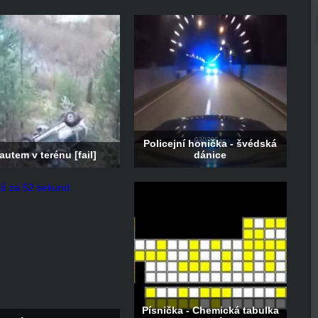
Policejní honička - švédská
autem v terénu [fail]
dánice
Písnička - Chemická tabulka