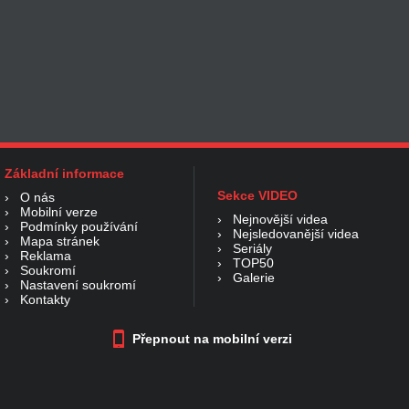
Základní informace
Sekce VIDEO
›
O nás
›
Mobilní verze
›
Nejnovější videa
›
Podmínky používání
›
Nejsledovanější videa
›
Mapa stránek
›
Seriály
›
Reklama
›
TOP50
›
Soukromí
›
Galerie
›
Nastavení soukromí
›
Kontakty
Přepnout na mobilní verzi