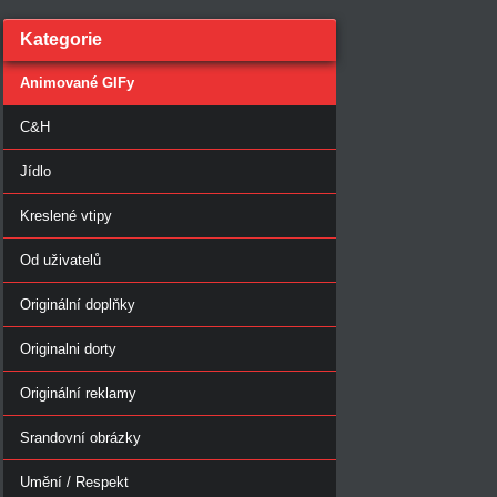
Kategorie
Animované GIFy
C&H
Jídlo
Kreslené vtipy
Od uživatelů
Originální doplňky
Originalni dorty
Originální reklamy
Srandovní obrázky
Umění / Respekt