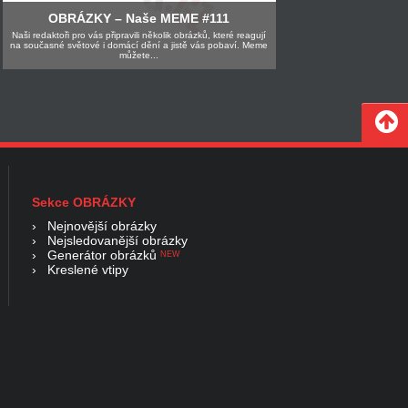
OBRÁZKY – Naše MEME #111
Naši redaktoři pro vás připravili několik obrázků, které reagují
na současné světové i domácí dění a jistě vás pobaví. Meme
můžete...
Sekce OBRÁZKY
›
Nejnovější obrázky
›
Nejsledovanější obrázky
›
Generátor obrázků
NEW
›
Kreslené vtipy