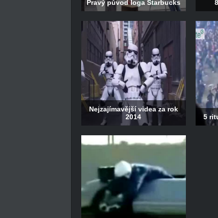
Pravý původ loga Starbucks
8
Nejzajímavější videa za rok
2014
5 ri