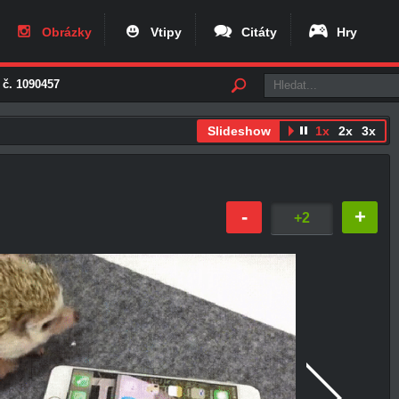
Obrázky
Vtipy
Citáty
Hry
 č. 1090457
Slideshow
1x
2x
3x
-
+
+2