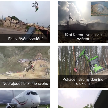
Jižní Korea - vojenské
Fail v živém vysílání
cvičení
Pokáceli stromy domino
Nepřejedeš bližního svého
efektem