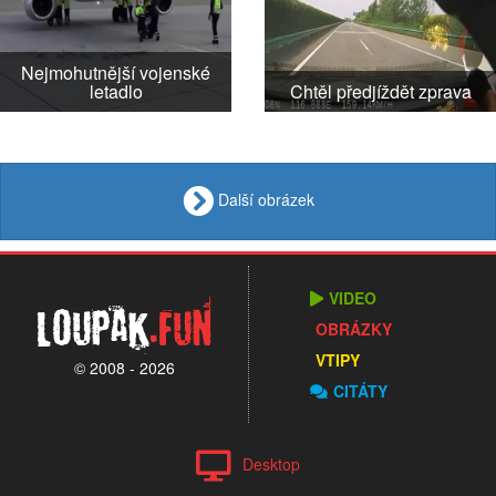
Nejmohutnější vojenské
letadlo
Chtěl předjíždět zprava
Další obrázek
VIDEO
Loupak
.fun
OBRÁZKY
VTIPY
© 2008 - 2026
CITÁTY
Desktop