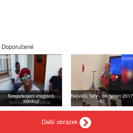
Doporučené
Nespokojení imigranti
Největší faily - 36. týden 2017
stávkují
#2
Další obrázek