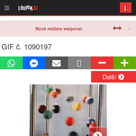
L
Loupak
.cz
×
Nově můžete swipovat
GIF č. 1090197
Další