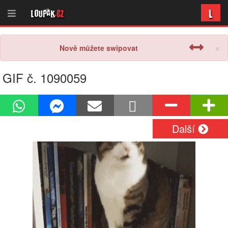
L
Loupak
.cz
×
Nově můžete swipovat
GIF č. 1090059
Další