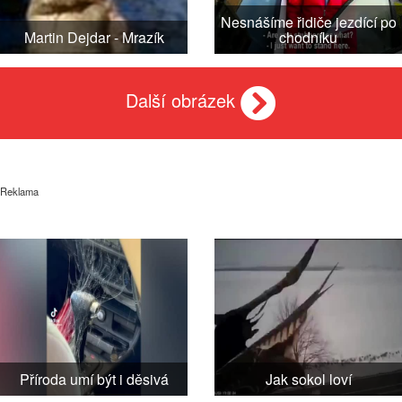
Nesnášíme řidiče jezdící po
Martin Dejdar - Mrazík
chodníku
Další obrázek
Reklama
Příroda umí být i děsivá
Jak sokol loví