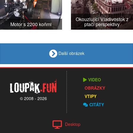
Okouzlující Vladivostok z
Motor s 2200 koňmi
ptačí perspektivy
Další obrázek
VIDEO
Loupak
.fun
OBRÁZKY
VTIPY
© 2008 - 2026
CITÁTY
Desktop