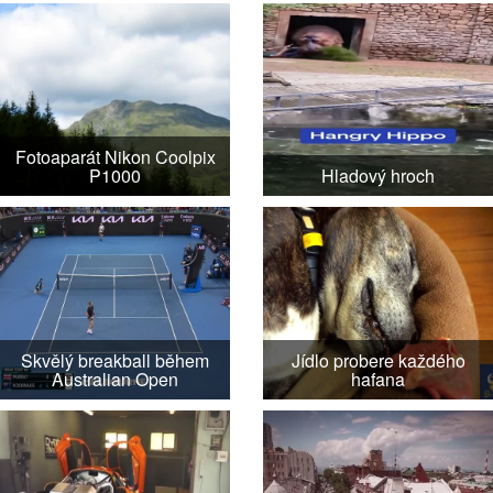
Fotoaparát Nikon Coolpix
P1000
Hladový hroch
Skvělý breakball během
Jídlo probere každého
Australian Open
hafana