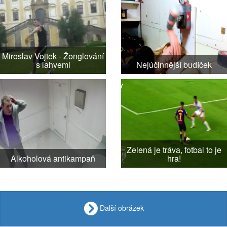
Miroslav Vojtek - Žonglování
s lahvemi
Nejúčinnější budíček
Zelená je tráva, fotbal to je
Alkoholová antikampaň
hra!
Další obrázek