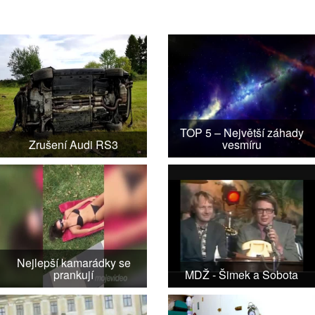
TOP 5 – Největší záhady
Zrušení Audi RS3
vesmíru
Nejlepší kamarádky se
prankují
MDŽ - Šimek a Sobota