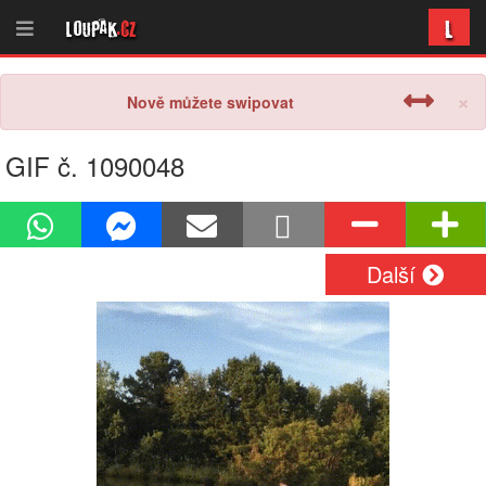
L
Loupak
.cz
×
Nově můžete swipovat
GIF č. 1090048
Další