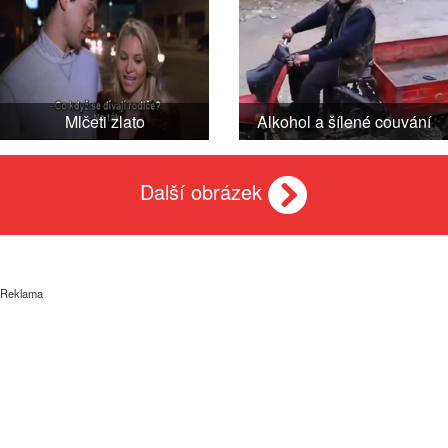
Mlčeti zlato
Alkohol a šílené couvání
Další obrázek
Reklama