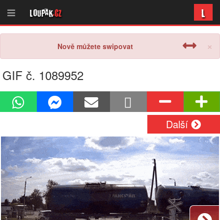
L
Loupak
.cz
×
Nově můžete swipovat
GIF č. 1089952
Další