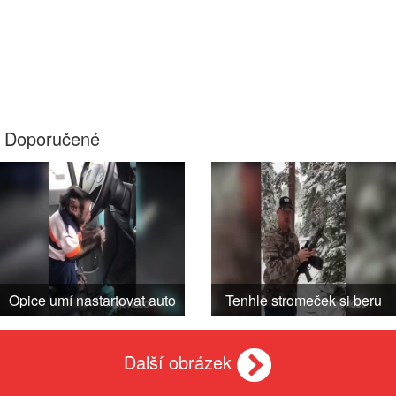
Doporučené
Opice umí nastartovat auto
Tenhle stromeček si beru
Další obrázek