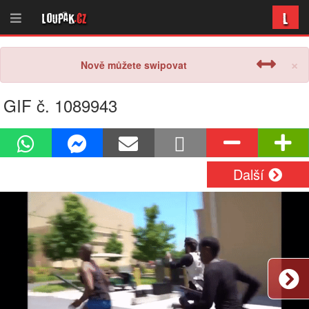
L
Loupak
.cz
×
Nově můžete swipovat
GIF č. 1089943
Další