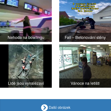
Nehoda na bowlingu
Fail – Betonování stěny
Lidé jsou vynalézaví
Vánoce na letišti
Další obrázek