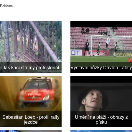
Reklama
Jak kácí stromy profesionál
Výstavní nůžky Davida Lafaty
Sebastian Loeb - profil rally
Umění na pláži - obrazy z
jezdce
písku