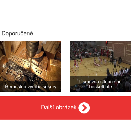
Doporučené
Úsměvná situace při
Řemeslná výroba sekery
basketbale
Další obrázek