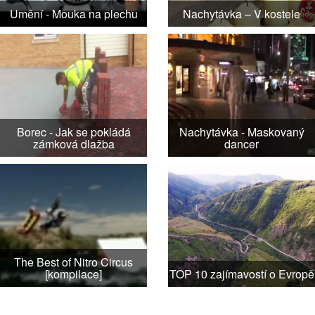
Umění - Mouka na plechu
Nachytávka – V kostele
Borec - Jak se pokládá
Nachytávka - Maskovaný
zámková dlažba
dancer
The Best of Nitro Circus
[kompilace]
TOP 10 zajímavostí o Evropě