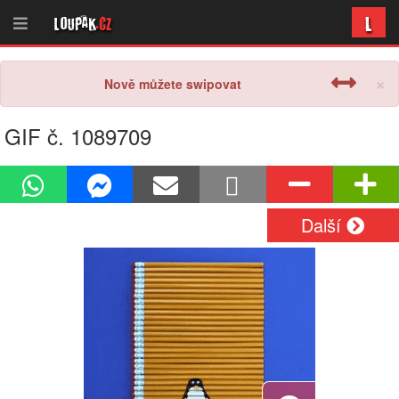
L
Loupak
.cz
×
Nově můžete swipovat
GIF č. 1089709
Další