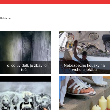
Reklama
To, co uviděli, je zbavilo
Nebezpečné kousky na
řeči...
vrcholu jeřábu