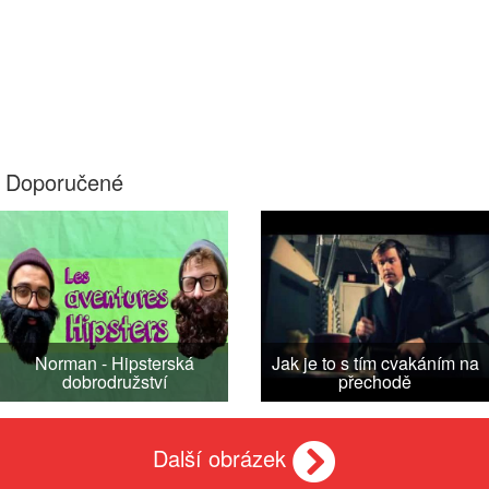
Doporučené
Norman - Hipsterská
Jak je to s tím cvakáním na
dobrodružství
přechodě
Další obrázek