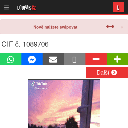
L
Loupak
.cz
×
Nově můžete swipovat
GIF č. 1089706
Další