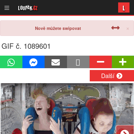
L
Loupak
.cz
×
Nově můžete swipovat
GIF č. 1089601
Další