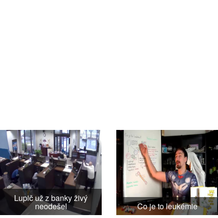
Lupič už z banky živý
neodešel
Co je to leukémie