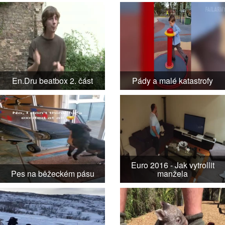
En.Dru beatbox 2. část
Pády a malé katastrofy
Euro 2016 - Jak vytrollit
Pes na běžeckém pásu
manžela