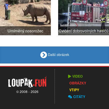
Umírněný nosorožec
Cvičení dobrovolných hasičů
Další obrázek
VIDEO
Loupak
.fun
OBRÁZKY
VTIPY
© 2008 - 2026
CITÁTY