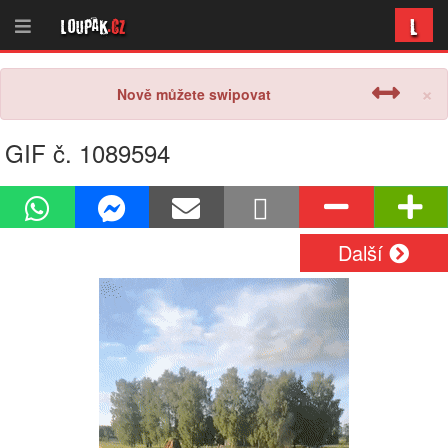
L
Loupak
.cz
×
Nově můžete swipovat
GIF č. 1089594
Další