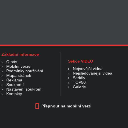
Základní informace
Sekce VIDEO
›
O nás
›
Mobilní verze
›
Nejnovější videa
›
Podmínky používání
›
Nejsledovanější videa
›
Mapa stránek
›
Seriály
›
Reklama
›
TOP50
›
Soukromí
›
Galerie
›
Nastavení soukromí
›
Kontakty
Přepnout na mobilní verzi