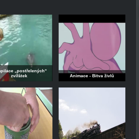
pilace „postřelených“
zvířátek
Animace - Bitva živlů