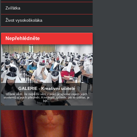
Zvířátka
Život vysokoškoláka
Nepřehlédněte
GALERIE - Kreativní učitelé
Učitelé vědí, že nejtěžší věcí v práci je vyvolat zájem jejich
studentů o jejich předmět. A nejlepší způsob, jak to udělat, je
být...