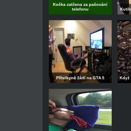
Kočka zatčena za pašování
telefonu
Kutil
Přítelkyně žárlí na GTA 5
Když 