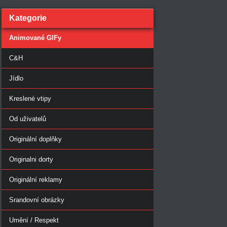
Kategorie
Animované GIFy
C&H
Jídlo
Kreslené vtipy
Od uživatelů
Originální doplňky
Originalni dorty
Originální reklamy
Srandovní obrázky
Umění / Respekt