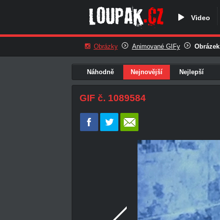
Video
Obrázky
Animované GIFy
Obrázek
Náhodně
Nejnovější
Nejlepší
GIF č. 1089584