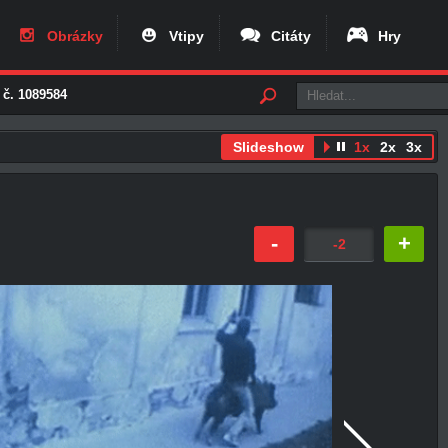
Obrázky
Vtipy
Citáty
Hry
 č. 1089584
Slideshow
1x
2x
3x
-
+
-2