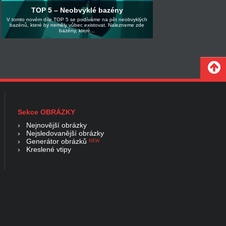
TOP 5 – Neobvyklé bazény
V tomto novém díle TOP 5 se podíváme na pět neobvyklých
bazénů, které by neměly vůbec existovat. Nalezneme zde
bazény, které...
Sekce OBRÁZKY
›
Nejnovější obrázky
›
Nejsledovanější obrázky
›
Generátor obrázků
NEW
›
Kreslené vtipy