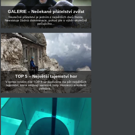
GALERIE – Nečekané přátelství zvířat
Skutečné přátelství je jedním z největších darů života.
Neexistuje žádná diskriminace, pokud jde o výběr skutečně
pečujícího...
TOP 5 – Největší tajemství hor
V tomto novém díle TOP 5 se podíváme na pět největších
tajemství, která ukrývají samotné hory. Horolezci si kolikrát
zahráva...