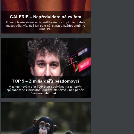
GALERIE – Nepředvídatelná zvířata
Pokud chcete získat zvíře, měli byste pochopit, že budete
muset dělat víc, než jen se o něj starat a každodenně ho
krmit. Př...
TOP 5 – Z miliardářů bezdomovci
V tomto novém díle TOP 5 se podíváme na to, jakým
způsobem se z miliardářů dokáže stát člověk bez peněz.
Většinou jde o fakt...