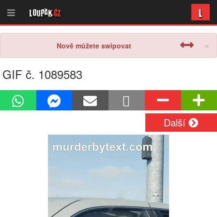
L
Loupak
.cz
×
Nově můžete swipovat
GIF č. 1089583
Další