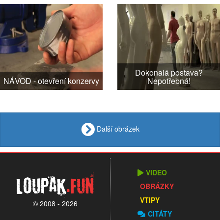
Dokonalá postava?
NÁVOD - otevření konzervy
Nepotřebná!
Další obrázek
VIDEO
Loupak
.fun
OBRÁZKY
VTIPY
© 2008 - 2026
CITÁTY