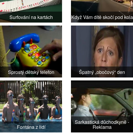
Surfování na kartách
Když Vám dítě skočí pod kola
Sprostý dětský telefon
Špatný „obočový“ den
Sarkastická důchodkyně -
Fontána z lidí
Reklama