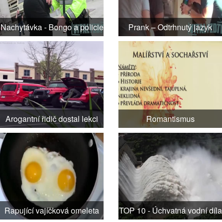
Nachytávka - Bongo a policie
Prank – Odtrhnutý jazyk
Arogantní řidič dostal lekci
Romantismus
Rapující vajíčková omeleta
TOP 10 - Úchvatná vodní díla