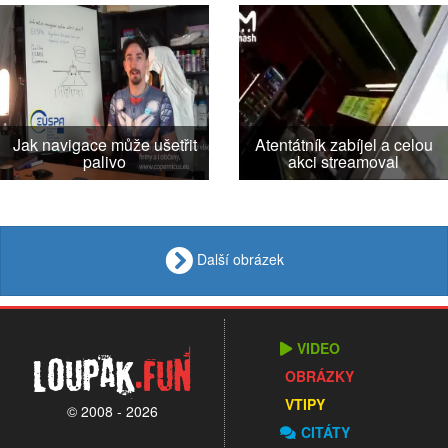
Jak navigace může ušetřit
Atentátník zabíjel a celou
palivo
akci streamoval
Další obrázek
VIDEO
Loupak
.fun
OBRÁZKY
VTIPY
© 2008 - 2026
CITÁTY