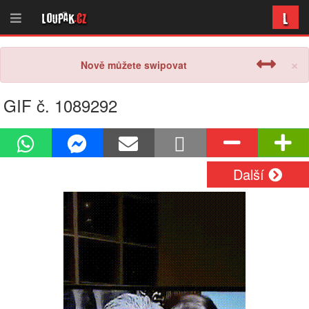
L
Loupak
.cz
×
Nově můžete swipovat
GIF č. 1089292
Další