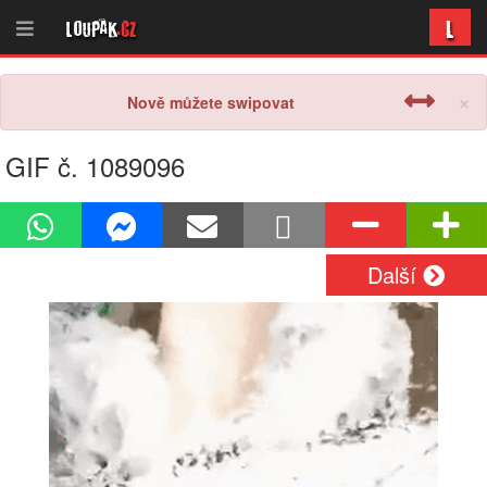
L
Loupak
.cz
×
Nově můžete swipovat
GIF č. 1089096
Další