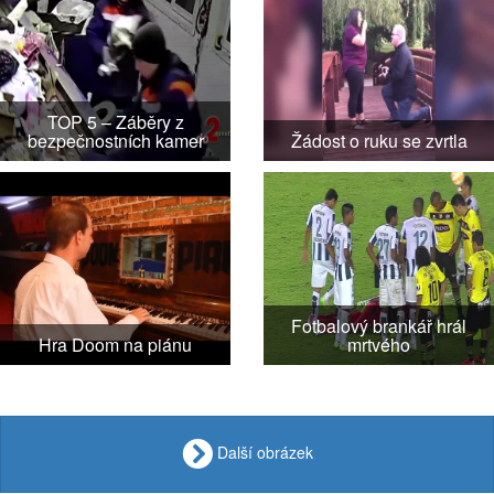
TOP 5 – Záběry z
bezpečnostních kamer
Žádost o ruku se zvrtla
Fotbalový brankář hrál
Hra Doom na piánu
mrtvého
Další obrázek