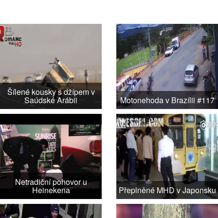
Šílené kousky s džípem v
Saúdské Arábii
Motonehoda v Brazílii #117
Netradiční pohovor u
Heinekena
Přeplněné MHD v Japonsku