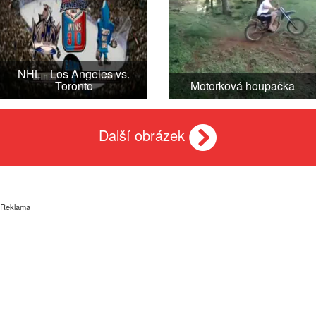
NHL - Los Angeles vs.
Toronto
Motorková houpačka
Další obrázek
Reklama