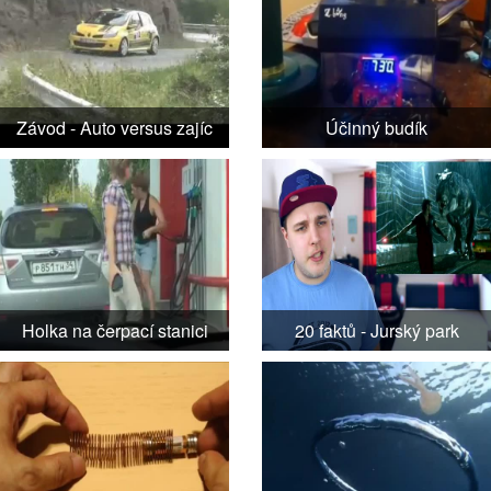
Závod - Auto versus zajíc
Účinný budík
Holka na čerpací stanici
20 faktů - Jurský park