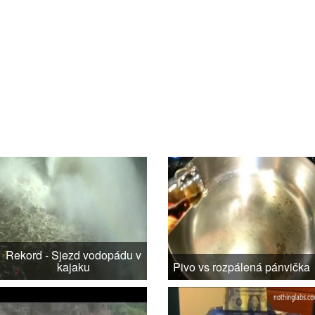
Rekord - Sjezd vodopádu v
kajaku
Pivo vs rozpálená pánvička