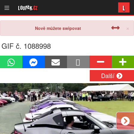
L
Loupak
.cz
×
Nově můžete swipovat
GIF č. 1088998
Další